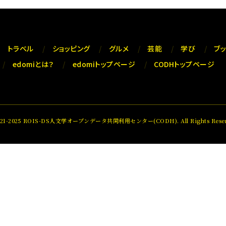
トラベル
ショッピング
グルメ
芸能
学び
ブ
edomiとは？
edomiトップページ
CODHトップページ
021-2025 ROIS-DS人文学オープンデータ共同利用センター(CODH). All Rights Reser