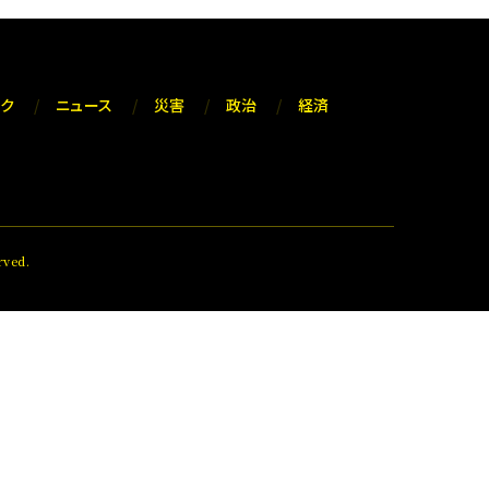
ック
ニュース
災害
政治
経済
ved.