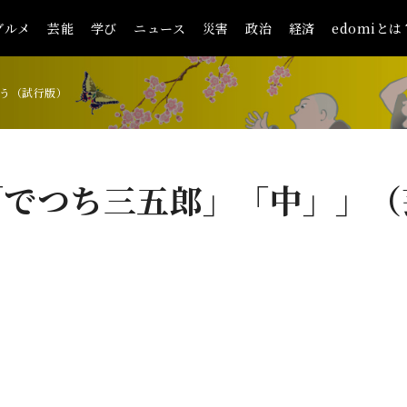
グルメ
芸能
学び
ニュース
災害
政治
経済
edomiとは
う（試行版）
「でつち三五郎」「中」」（