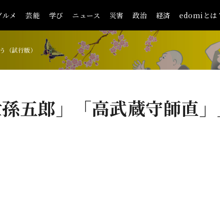
グルメ
芸能
学び
ニュース
災害
政治
経済
edomiとは
う（試行版）
世孫五郎」「高武蔵守師直」