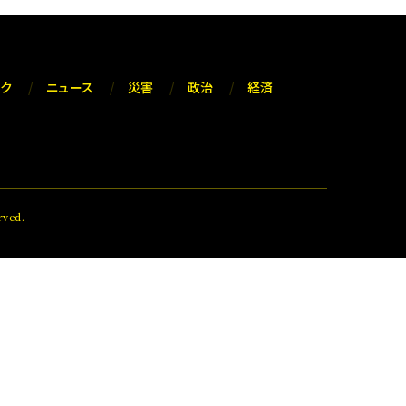
ック
ニュース
災害
政治
経済
ved.