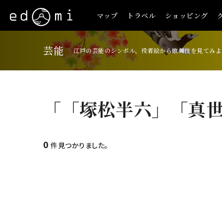
マップ
トラベル
ショッピング
芸能
江戸の芸能のシンボル、役者絵から歌舞伎を見てみよ
「「塚松半六」「真
0
件見つかりました。