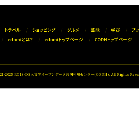
トラベル
ショッピング
グルメ
芸能
学び
ブ
edomiとは？
edomiトップページ
CODHトップページ
021-2025 ROIS-DS人文学オープンデータ共同利用センター(CODH). All Rights Reser