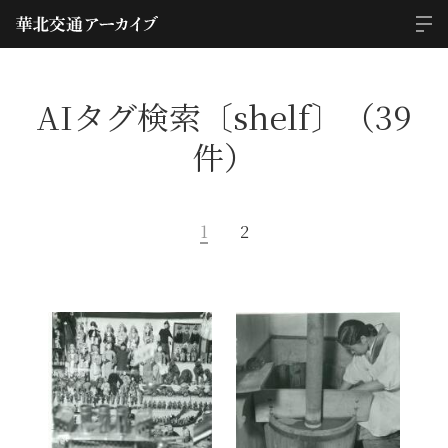
AIタグ検索〔shelf〕（39
件）
1
2