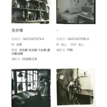
見世柵
−
写真ID
3603-007074-0
写真ID
3603-007095-0
駅
北京
駅
なし
路線
なし
路線
京包線 京古線 大台線 通
撮影日
不明
州東站線
撮影日
1938年11月