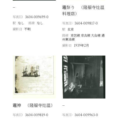
−
竈祭り （隆福寺灶温
料理店）
写真ID
3604-009699-0
駅
なし
路線
なし
写真ID
3604-009817-0
撮影日
不明
駅
北京
路線
京包線 京古線 大台線 通
州東站線
撮影日
1939年2月
竈神 （隆福寺灶温）
−
写真ID
3604-009819-0
写真ID
3604-009963-0