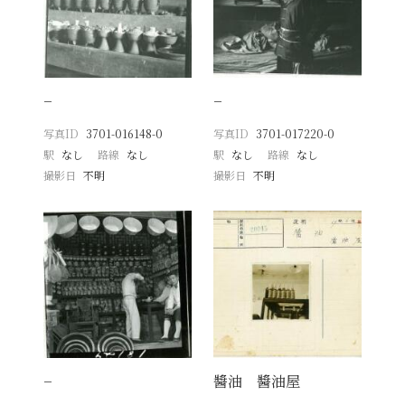
−
−
写真ID
3701-016148-0
写真ID
3701-017220-0
駅
なし
路線
なし
駅
なし
路線
なし
撮影日
不明
撮影日
不明
−
醬油 醬油屋