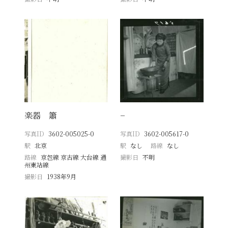
楽器 簫
−
写真ID
3602-005025-0
写真ID
3602-005617-0
駅
北京
駅
なし
路線
なし
路線
京包線 京古線 大台線 通
撮影日
不明
州東站線
撮影日
1938年9月