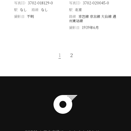
写真ID
3702-018129-0
写真ID
3702-020045-0
駅
なし
路線
なし
駅
北京
撮影日
不明
路線
京包線 京古線 大台線 通
州東站線
撮影日
1939年6月
1
2