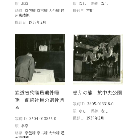
駅
北京
駅
なし
路線
なし
路線
京包線 京古線 大台線 通
撮影日
不明
州東站線
撮影日
1939年2月
鉄道省殉職員遺骨帰
麦芽の龍 於中央公園
還 前線社員の遺骨還
写真ID
3605-013318-0
る
駅
なし
路線
なし
撮影日
1939年2月
写真ID
3604-010866-0
駅
北京
路線
京包線 京古線 大台線 通
州東站線