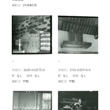
撮影日
1938年5月
−
−
写真ID
3605-013575-0
写真ID
3701-015974-0
駅
なし
路線
なし
駅
なし
路線
なし
撮影日
不明
撮影日
不明