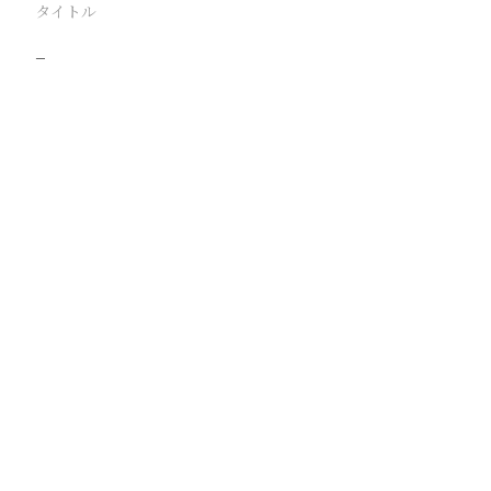
タイトル
−
駅
路線
撮影年月
撮影者