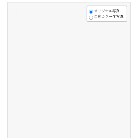
+
オリジナル写真
自動カラー化写真
-