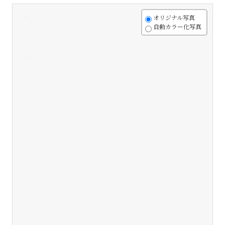
+
オリジナル写真
自動カラー化写真
-