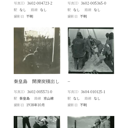
写真ID
3602-004723-2
写真ID
3602-005365-0
駅
なし
路線
なし
駅
なし
路線
なし
撮影日
不明
撮影日
不明
秦皇島 開灤炭積出し
−
写真ID
3602-005571-0
写真ID
3604-010125-1
駅
秦皇島
路線
京山線
駅
なし
路線
なし
撮影日
1938年10月
撮影日
不明