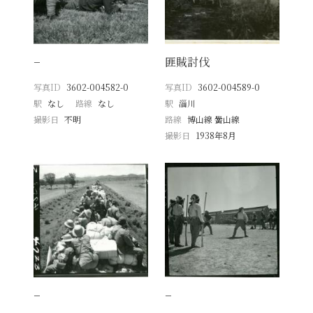
−
匪賊討伐
写真ID
3602-004582-0
写真ID
3602-004589-0
駅
なし
路線
なし
駅
淄川
撮影日
不明
路線
博山線 黌山線
撮影日
1938年8月
−
−