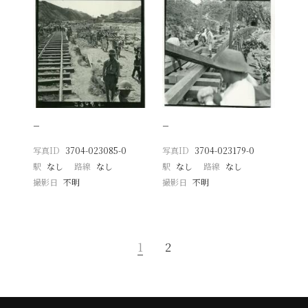
−
−
写真ID
3704-023085-0
写真ID
3704-023179-0
駅
なし
路線
なし
駅
なし
路線
なし
撮影日
不明
撮影日
不明
1
2