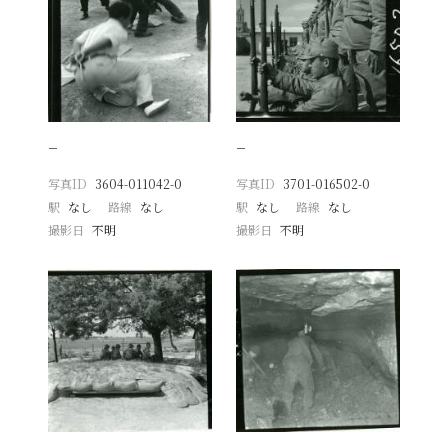
−
−
写真ID
3604-011042-0
写真ID
3701-016502-0
駅
なし
路線
なし
駅
なし
路線
なし
撮影日
不明
撮影日
不明