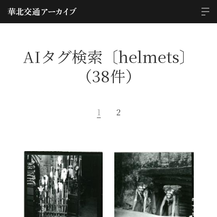
AIタグ検索〔helmets〕
（38件）
1
2