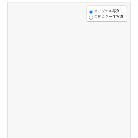
+
オリジナル写真
自動カラー化写真
-