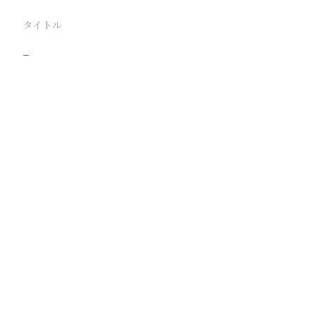
タイトル
−
駅
路線
撮影年月
撮影者