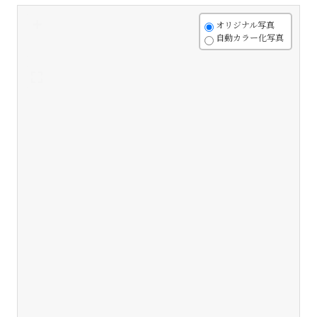
+
オリジナル写真
自動カラー化写真
-