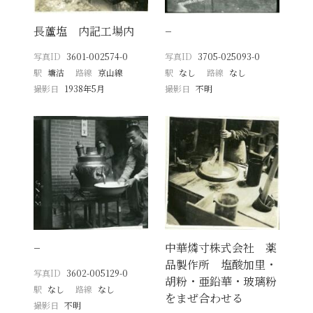
長蘆塩 内記工場内
−
写真ID
3601-002574-0
写真ID
3705-025093-0
駅
塘沽
路線
京山線
駅
なし
路線
なし
撮影日
1938年5月
撮影日
不明
−
中華燐寸株式会社 薬
品製作所 塩酸加里・
写真ID
3602-005129-0
胡粉・亜鉛華・玻璃粉
駅
なし
路線
なし
をまぜ合わせる
撮影日
不明