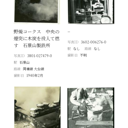
野焼コークス 中央の
−
煙突に木炭を投入て燃
写真ID
3602-006276-0
す 石景山製鉄所
駅
なし
路線
なし
撮影日
不明
写真ID
3801-027479-0
駅
石景山
路線
同塘線 大台線
撮影日
1940年2月