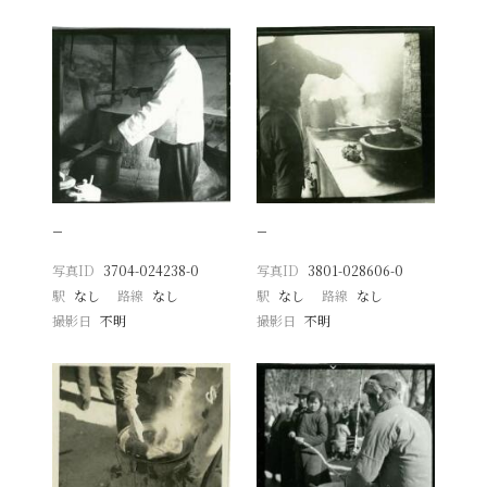
−
−
写真ID
3704-024238-0
写真ID
3801-028606-0
駅
なし
路線
なし
駅
なし
路線
なし
撮影日
不明
撮影日
不明