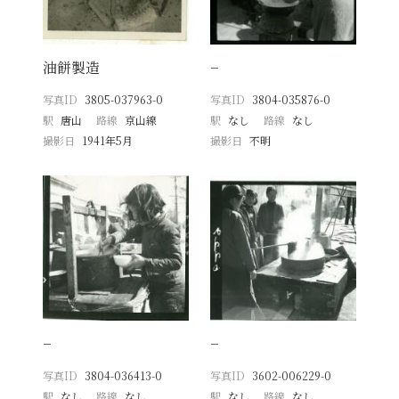
油餅製造
−
写真ID
3805-037963-0
写真ID
3804-035876-0
駅
唐山
路線
京山線
駅
なし
路線
なし
撮影日
1941年5月
撮影日
不明
−
−
写真ID
3804-036413-0
写真ID
3602-006229-0
駅
なし
路線
なし
駅
なし
路線
なし