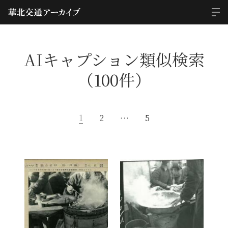
AIキャプション類似検索
（100件）
1
2
…
5