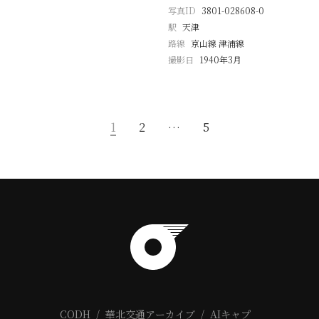
写真ID
3801-028608-0
駅
天津
路線
京山線 津浦線
撮影日
1940年3月
1
2
…
5
CODH
華北交通アーカイブ
AIキャプ