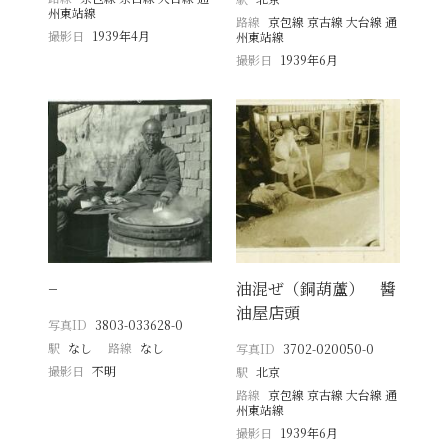
州東站線
路線
京包線 京古線 大台線 通
撮影日
1939年4月
州東站線
撮影日
1939年6月
−
油混ぜ（銅葫蘆） 醬
油屋店頭
写真ID
3803-033628-0
駅
なし
路線
なし
写真ID
3702-020050-0
撮影日
不明
駅
北京
路線
京包線 京古線 大台線 通
州東站線
撮影日
1939年6月