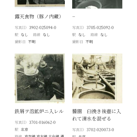
露天食物（豚ノ内蔵）
−
写真ID
3902-025094-0
写真ID
3705-025092-0
駅
なし
路線
なし
駅
なし
路線
なし
撮影日
不明
撮影日
不明
鉄屑ヲ溶鉱炉ニ入レル
醬園 臼挽き後壺に入
れて清水を混ぜる
写真ID
3701-016062-0
駅
北京
写真ID
3702-020073-0
路線
京包線 京古線 大台線 通
駅
北京