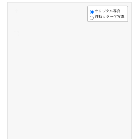
+
オリジナル写真
自動カラー化写真
-