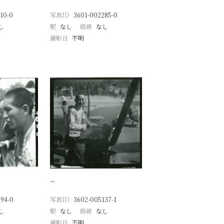
10-0
写真ID
3601-002285-0
し
駅
なし
路線
なし
撮影日
不明
−
94-0
写真ID
3602-005137-1
し
駅
なし
路線
なし
撮影日
不明