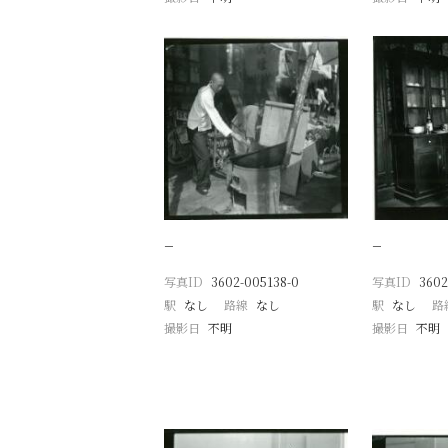
−
−
写真ID
3602-005138-0
写真ID
3602
駅
なし
路線
なし
駅
なし
路
撮影日
不明
撮影日
不明