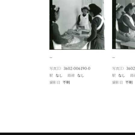
−
−
写真ID
3602-006190-0
写真ID
3602
駅
なし
路線
なし
駅
なし
路
撮影日
不明
撮影日
不明