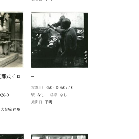
支那式イロ
−
写真ID
3602-006092-0
駅
なし
路線
なし
026-0
撮影日
不明
 大台線 通州
月