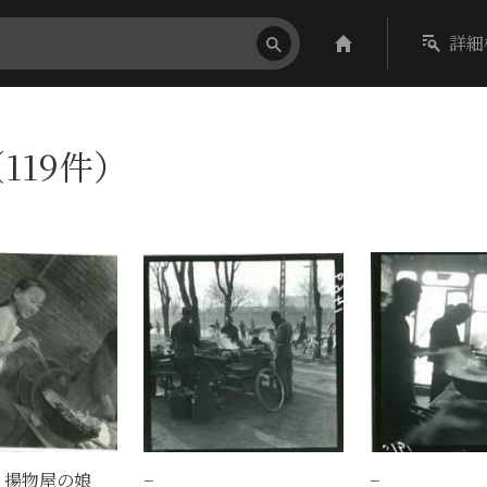
詳細
119件）
 揚物屋の娘
−
−