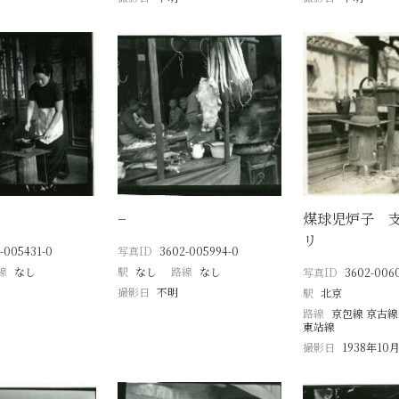
−
煤球児炉子 
リ
-005431-0
写真ID
3602-005994-0
線
なし
駅
なし
路線
なし
写真ID
3602-006
撮影日
不明
駅
北京
路線
京包線 京古線
東站線
撮影日
1938年10