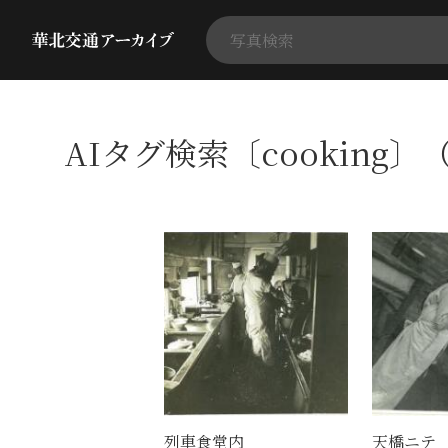
AIタグ検索〔cooking〕（
列車食堂内
天橋ニテ