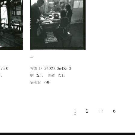
−
275-0
写真ID
3602-006485-0
し
駅
なし
路線
なし
撮影日
不明
1
2
…
6