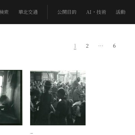
検索
華北交通
公開目的
AI・技術
活動
1
2
…
6
−