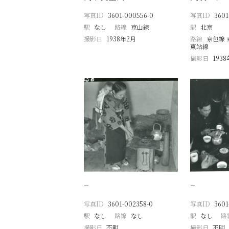
写真ID
3601-000556-0
写真ID
3601
駅
なし
路線
京山線
駅
北京
撮影日
1938年2月
路線
京包線 
東站線
撮影日
193
−
−
写真ID
3601-002358-0
写真ID
3601
駅
なし
路線
なし
駅
なし
路
撮影日
不明
撮影日
不明