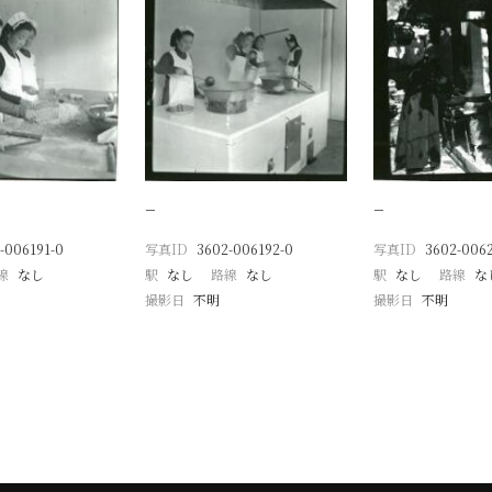
−
−
-006191-0
写真ID
3602-006192-0
写真ID
3602-006
線
なし
駅
なし
路線
なし
駅
なし
路線
な
撮影日
不明
撮影日
不明