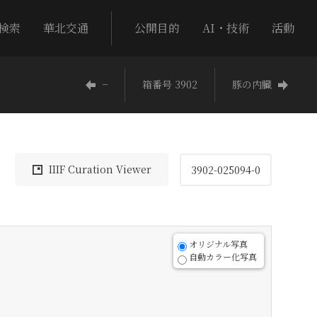
検索
華北交通
公開目的
AI・技術
活動
−
箱番号 3902
豚の内臓
IIIF Curation Viewer
3902-025094-0
オリジナル写真
自動カラー化写真