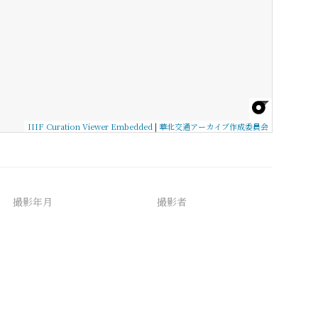
IIIF Curation Viewer Embedded
|
華北交通アーカイブ作成委員会
撮影年月
撮影者
備考