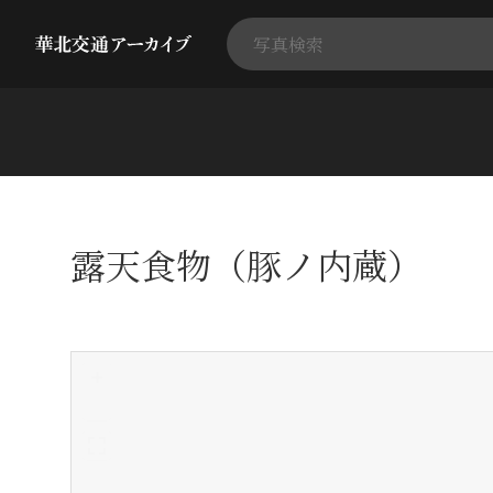
露天食物（豚ノ内蔵）
+
-