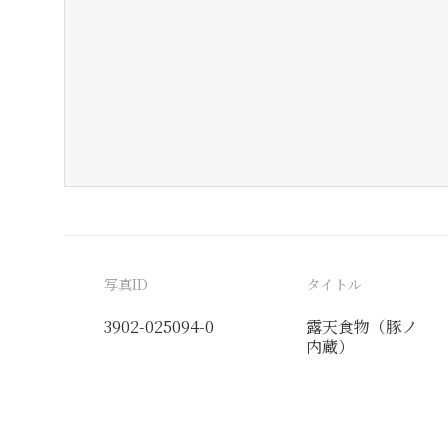
写真ID
タイトル
3902-025094-0
露天食物（豚ノ
内蔵）
分類番号
検閲印