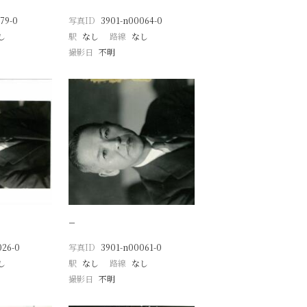
79-0
写真ID
3901-n00064-0
し
駅
なし
路線
なし
撮影日
不明
−
026-0
写真ID
3901-n00061-0
し
駅
なし
路線
なし
撮影日
不明