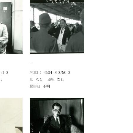
−
21-0
写真ID
3604-010750-0
し
駅
なし
路線
なし
撮影日
不明