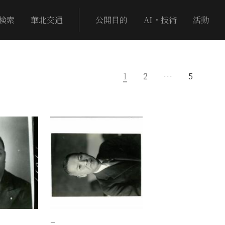
検索
華北交通
公開目的
AI・技術
活動
1
2
…
5
−