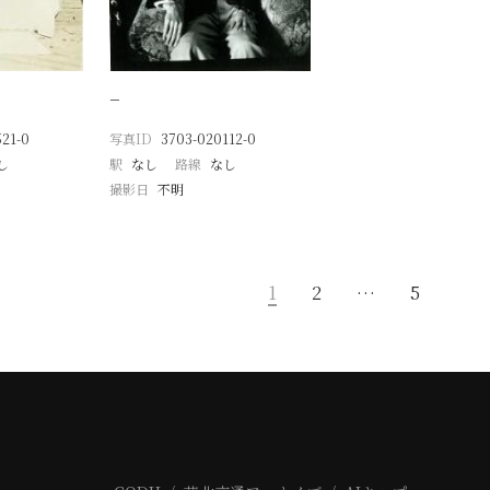
）
−
21-0
写真ID
3703-020112-0
し
駅
なし
路線
なし
撮影日
不明
1
2
…
5