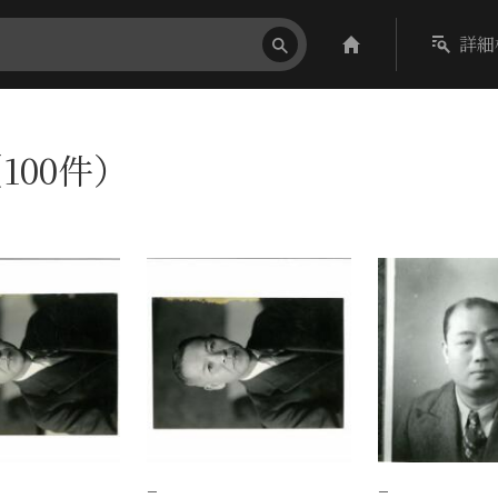
詳細
100件）
−
−