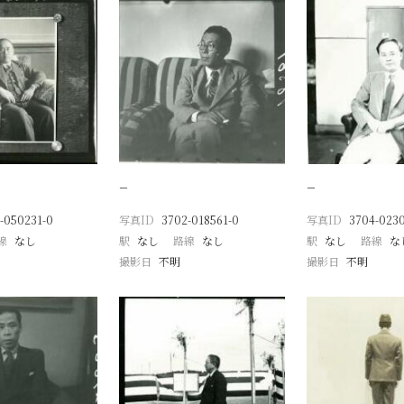
−
−
-050231-0
写真ID
3702-018561-0
写真ID
3704-0230
線
なし
駅
なし
路線
なし
駅
なし
路線
な
撮影日
不明
撮影日
不明