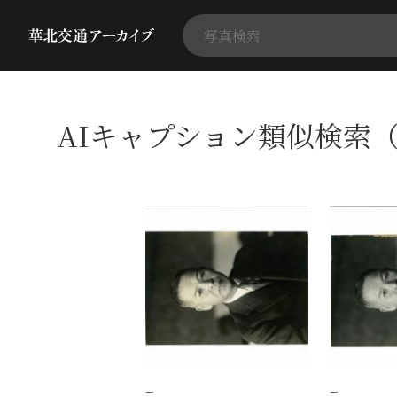
AIキャプション類似検索（
−
−