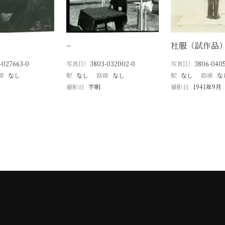
−
社服（試作品
-027663-0
写真ID
3803-032002-0
写真ID
3806-0405
線
なし
駅
なし
路線
なし
駅
なし
路線
な
撮影日
不明
撮影日
1941年9月