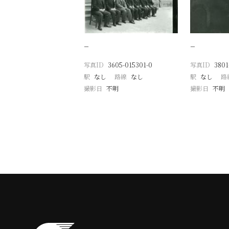
−
−
写真ID
3605-015301-0
写真ID
3801
駅
なし
路線
なし
駅
なし
路
撮影日
不明
撮影日
不明