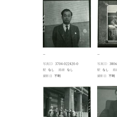
−
−
写真ID
3704-022420-0
写真ID
3806
駅
なし
路線
なし
駅
なし
路
撮影日
不明
撮影日
不明