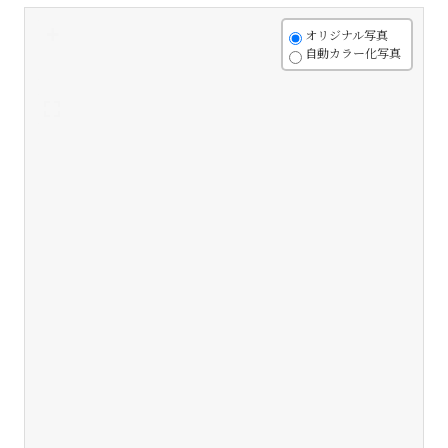
+
オリジナル写真
自動カラー化写真
-