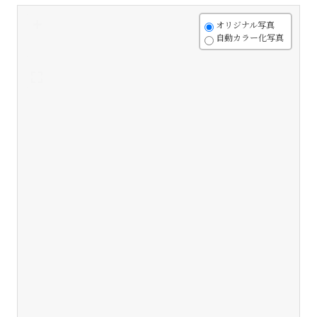
+
オリジナル写真
自動カラー化写真
-