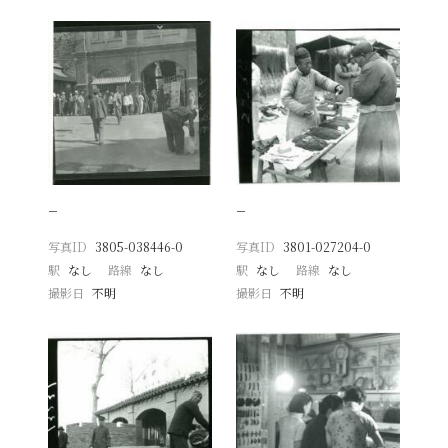
−
−
写真ID
3805-038446-0
写真ID
3801-027204-0
駅
なし
路線
なし
駅
なし
路線
なし
撮影日
不明
撮影日
不明