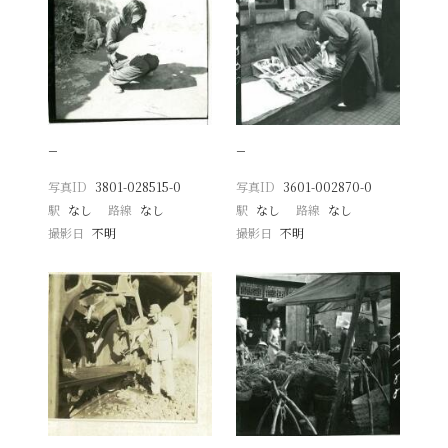
−
−
写真ID
3801-028515-0
写真ID
3601-002870-0
駅
なし
路線
なし
駅
なし
路線
なし
撮影日
不明
撮影日
不明