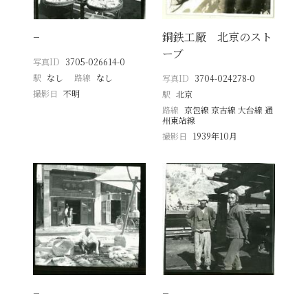
−
銅鉄工厰 北京のスト
ーブ
写真ID
3705-026614-0
駅
なし
路線
なし
写真ID
3704-024278-0
撮影日
不明
駅
北京
路線
京包線 京古線 大台線 通
州東站線
撮影日
1939年10月
−
−