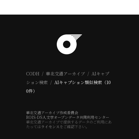
CODH
華北交通アーカイブ
AIキャプ
ション検索
AIキャプション類似検索（10
0件）
華北交通アーカイブ作成委員会
ROIS-DS人文学オープンデータ共同利用センター
華北交通アーカイブで提供するデータのご利用にあ
たっては
ライセンス
をご確認下さい。