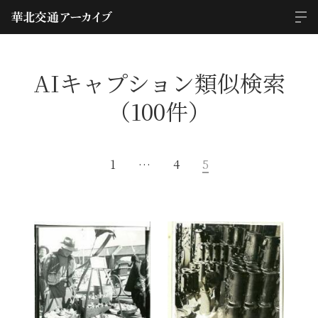
AIキャプション類似検索
（100件）
1
…
4
5