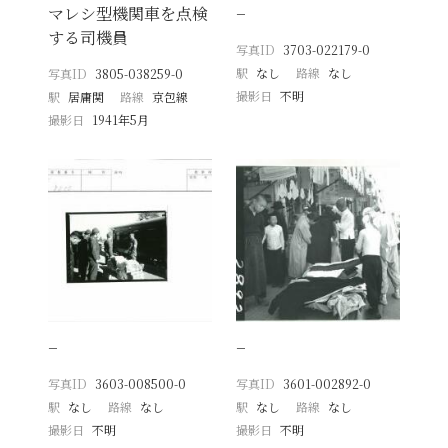
マレシ型機関車を点検
−
する司機員
写真ID
3703-022179-0
駅
なし
路線
なし
写真ID
3805-038259-0
撮影日
不明
駅
居庸関
路線
京包線
撮影日
1941年5月
−
−
写真ID
3603-008500-0
写真ID
3601-002892-0
駅
なし
路線
なし
駅
なし
路線
なし
撮影日
不明
撮影日
不明