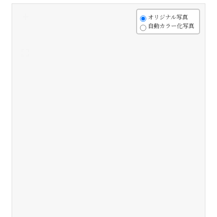
+
オリジナル写真
自動カラー化写真
-