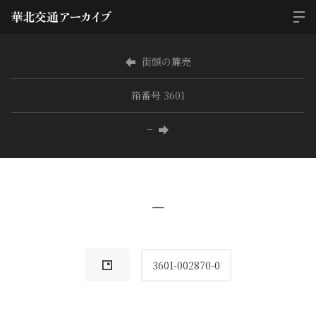
街頭の簾売
箱番号 3601
−
−
3601-002870-0