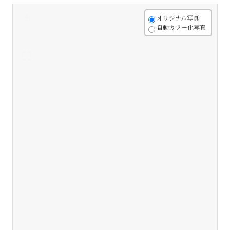
+
オリジナル写真
自動カラー化写真
-