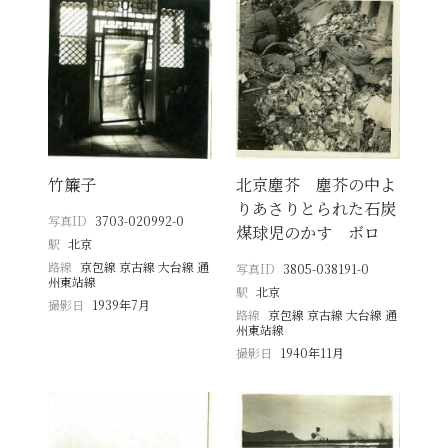
竹簾子
北京塵芥 塵芥の中よ
りあさりとられた石炭
写真ID
3703-020992-0
煤球児のかす ボロ
駅
北京
路線
京包線 京古線 大台線 通
写真ID
3805-038191-0
州東站線
駅
北京
撮影日
1939年7月
路線
京包線 京古線 大台線 通
州東站線
撮影日
1940年11月