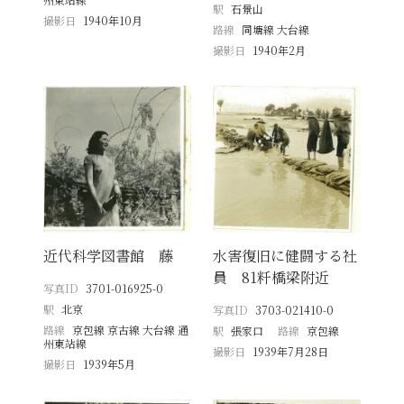
駅
石景山
撮影日
1940年10月
路線
同塘線 大台線
撮影日
1940年2月
近代科学図書館 藤
水害復旧に健闘する社
員 81粁橋梁附近
写真ID
3701-016925-0
駅
北京
写真ID
3703-021410-0
路線
京包線 京古線 大台線 通
駅
張家口
路線
京包線
州東站線
撮影日
1939年7月28日
撮影日
1939年5月