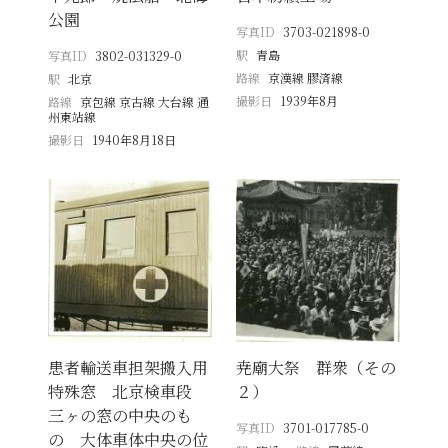
公園
写真ID
3703-021898-0
駅
青島
写真ID
3802-031329-0
路線
京漢線 膠済線
駅
北京
撮影日
1939年8月
路線
京包線 京古線 大台線 通
州東站線
撮影日
1940年8月18日
患者輸送車担架搬入用
尭廟大祭 群衆（その
特殊窓 北京検車段
２）
三ヶの窓の中央のも
写真ID
3701-017785-0
の 大体車体中央の位