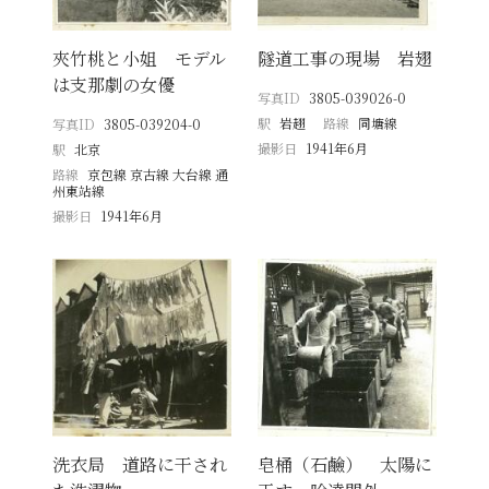
夾竹桃と小姐 モデル
隧道工事の現場 岩翅
は支那劇の女優
写真ID
3805-039026-0
駅
岩趐
路線
同塘線
写真ID
3805-039204-0
撮影日
1941年6月
駅
北京
路線
京包線 京古線 大台線 通
州東站線
撮影日
1941年6月
洗衣局 道路に干され
皂桶（石鹼） 太陽に