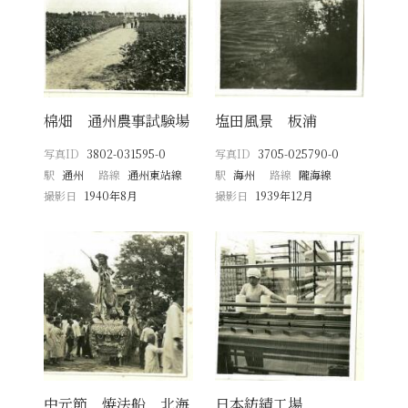
棉畑 通州農事試験場
塩田風景 板浦
写真ID
3802-031595-0
写真ID
3705-025790-0
駅
通州
路線
通州東站線
駅
海州
路線
隴海線
撮影日
1940年8月
撮影日
1939年12月
中元節 焼法船 北海
日本紡績工場