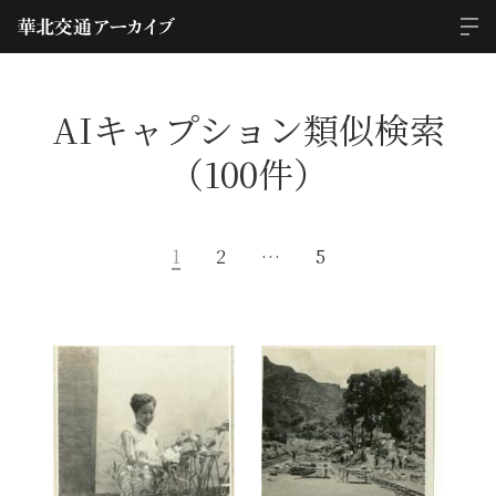
AIキャプション類似検索
（100件）
1
2
…
5