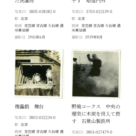
た洗濯物
干す 哈達門外
写真ID
3805-038382-0
写真ID
3703-022139-0
駅
北京
駅
北京
路線
京包線 京古線 大台線 通
路線
京包線 京古線 大台線 通
州東站線
州東站線
撮影日
1941年6月
撮影日
1939年8月
傀儡戯 舞台
野焼コークス 中央の
煙突に木炭を投入て燃
写真ID
3803-032234-0
す 石景山製鉄所
駅
北京
路線
京包線 京古線 大台線 通
写真ID
3801-027479-0
州東站線