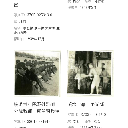
駅
臨汾
路線
同蒲線
置
撮影日
1939年5月
写真ID
3705-025343-0
駅
北京
路線
京包線 京古線 大台線 通
州東站線
撮影日
1939年12月
鉄道青年隊野外訓練
噴水一幕 平光部
分隊教練 東単練兵場
写真ID
3703-020416-0
駅
なし
路線
なし
写真ID
3801-028164-0
撮影日
1939年7月6日
駅
北京