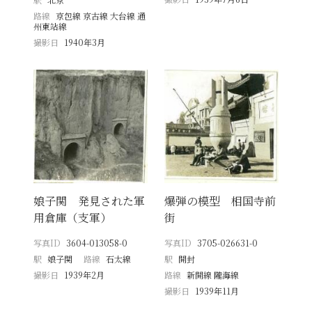
路線
京包線 京古線 大台線 通
州東站線
撮影日
1940年3月
娘子関 発見された軍
爆弾の模型 相国寺前
用倉庫（支軍）
街
写真ID
3604-013058-0
写真ID
3705-026631-0
駅
娘子関
路線
石太線
駅
開封
撮影日
1939年2月
路線
新開線 隴海線
撮影日
1939年11月