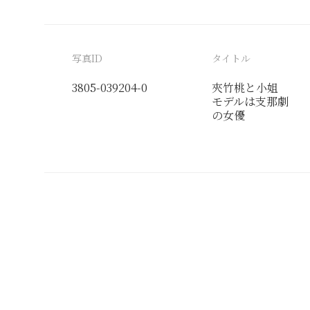
写真ID
タイトル
3805-039204-0
夾竹桃と小姐
モデルは支那劇
の女優
分類番号
検閲印