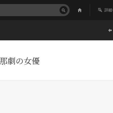
詳細
那劇の女優