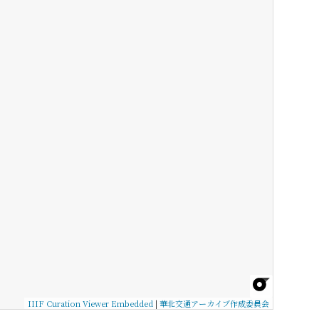
IIIF Curation Viewer Embedded
|
華北交通アーカイブ作成委員会