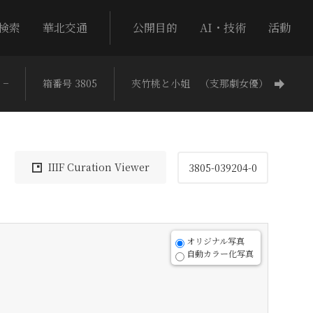
検索
華北交通
公開目的
AI・技術
活動
−
箱番号 3805
夾竹桃と小姐 （支那劇女優）
IIIF Curation Viewer
3805-039204-0
オリジナル写真
自動カラー化写真