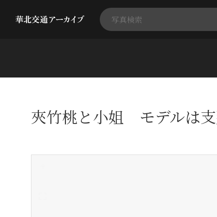
夾竹桃と小姐 モデルは支
+
-