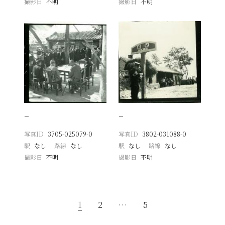
撮影日
不明
撮影日
不明
−
−
写真ID
3705-025079-0
写真ID
3802-031088-0
駅
なし
路線
なし
駅
なし
路線
なし
撮影日
不明
撮影日
不明
1
2
…
5