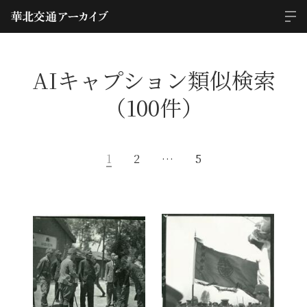
AIキャプション類似検索
（100件）
1
2
…
5