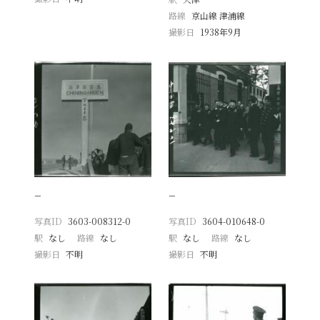
路線
京山線 津浦線
撮影日
1938年9月
−
−
写真ID
3603-008312-0
写真ID
3604-010648-0
駅
なし
路線
なし
駅
なし
路線
なし
撮影日
不明
撮影日
不明