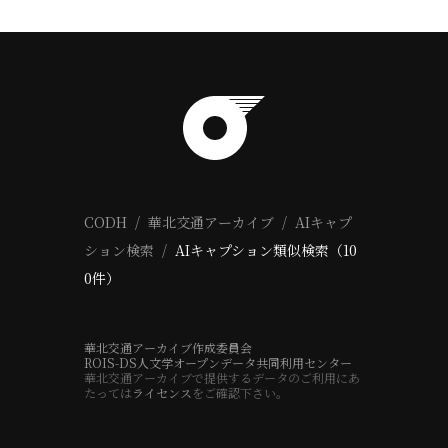
CODH
華北交通アーカイブ
AIキャプ
ション検索
AIキャプション類似検索（10
0件）
華北交通アーカイブ作成委員会
ROIS-DS人文学オープンデータ共同利用センター
華北交通アーカイブで提供するデータのご利用にあ
たっては
ライセンス
をご確認下さい。