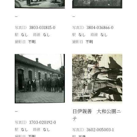
−
−
写真ID
3803-031815-0
写真ID
3804-036866-0
駅
なし
路線
なし
駅
なし
路線
なし
撮影日
不明
撮影日
不明
−
日伊親善 大和公園ニ
テ
写真ID
3703-020192-0
駅
なし
路線
なし
写真ID
3602-005003-1
撮影日
不明
駅
天津