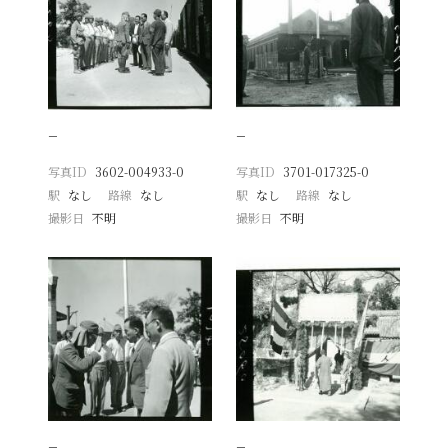
−
−
写真ID
3602-004933-0
写真ID
3701-017325-0
駅
なし
路線
なし
駅
なし
路線
なし
撮影日
不明
撮影日
不明
−
−