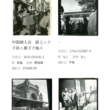
中国婦人会 路上ニテ
−
子供ニ菓子ヲ施ス
写真ID
3704-022887-0
駅
なし
路線
なし
写真ID
3601-001041-1
撮影日
不明
駅
青島
路線
膠済線
撮影日
1938年3月