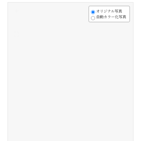
+
オリジナル写真
自動カラー化写真
-