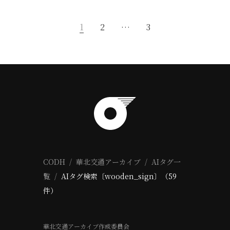
1
2
…
3
CODH
華北交通アーカイブ
AIタグ一
覧
AIタグ検索〔wooden_sign〕（59
件）
華北交通アーカイブ作成委員会