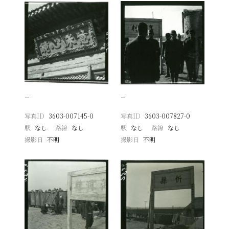
−
−
写真ID
3603-007145-0
写真ID
3603-007827-0
駅
なし
路線
なし
駅
なし
路線
なし
撮影日
不明
撮影日
不明