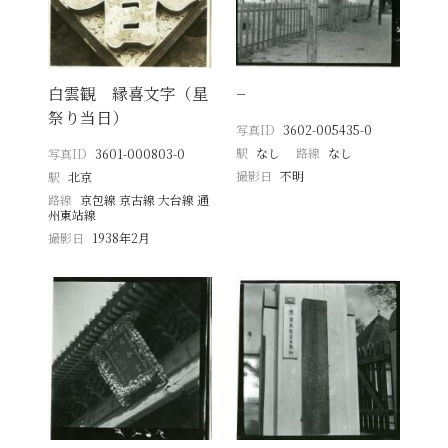
白雲観 縁喜文字（星
−
祭り当日）
写真ID
3602-005435-0
駅
なし
路線
なし
写真ID
3601-000803-0
撮影日
不明
駅
北京
路線
京包線 京古線 大台線 通
州東站線
撮影日
1938年2月