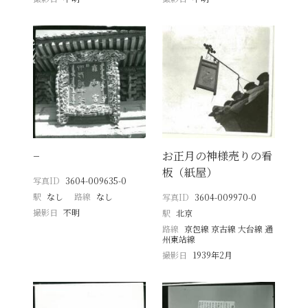
−
お正月の神様売りの看
板（紙屋）
写真ID
3604-009635-0
駅
なし
路線
なし
写真ID
3604-009970-0
撮影日
不明
駅
北京
路線
京包線 京古線 大台線 通
州東站線
撮影日
1939年2月