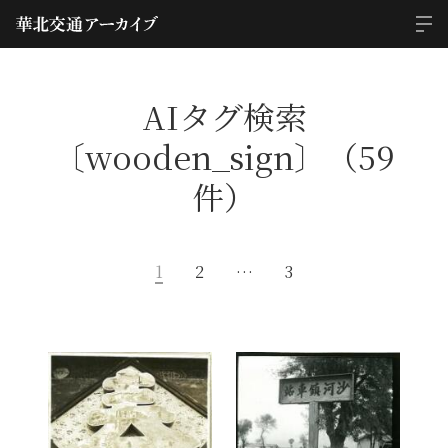
AIタグ検索
〔wooden_sign〕（59
件）
1
2
…
3