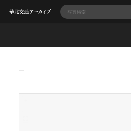
−
+
-