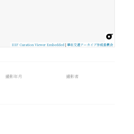
IIIF Curation Viewer Embedded
|
華北交通アーカイブ作成委員会
撮影年月
撮影者
備考