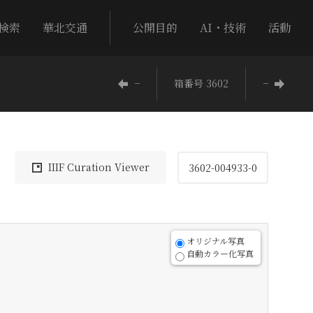
検索
華北交通
公開目的
AI・技術
活動
−
箱番号 3602
−
IIIF Curation Viewer
3602-004933-0
オリジナル写真
自動カラー化写真