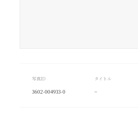
写真ID
タイトル
3602-004933-0
−
分類番号
検閲印