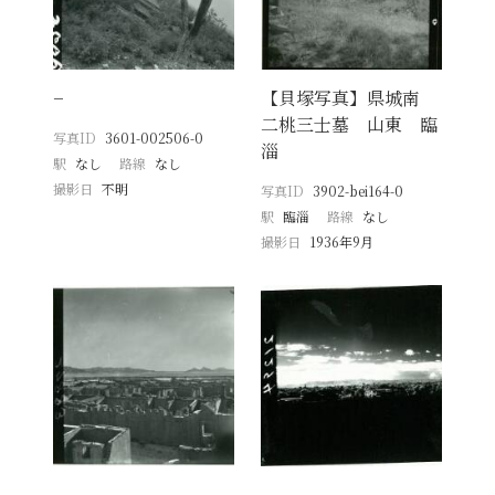
−
【貝塚写真】県城南
二桃三士墓 山東 臨
写真ID
3601-002506-0
淄
駅
なし
路線
なし
撮影日
不明
写真ID
3902-bei164-0
駅
臨淄
路線
なし
撮影日
1936年9月
−
−