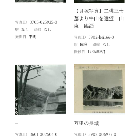
−
【貝塚写真】二桃三士
墓より牛山を遠望 山
写真ID
3705-025935-0
東 臨淄
駅
なし
路線
なし
撮影日
不明
写真ID
3902-bei166-0
駅
臨淄
路線
なし
撮影日
1936年9月
−
万里の長城
写真ID
3601-002504-0
写真ID
3902-006977-0