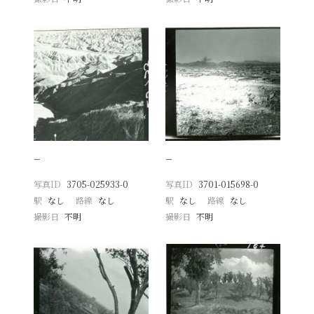
−
−
写真ID
3705-025933-0
写真ID
3701-015698-0
駅
なし
路線
なし
駅
なし
路線
なし
撮影日
不明
撮影日
不明