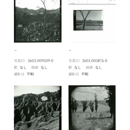
−
−
写真ID
3603-009109-0
写真ID
3601-001876-0
駅
なし
路線
なし
駅
なし
路線
なし
撮影日
不明
撮影日
不明