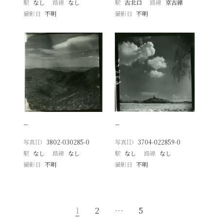
駅
なし
路線
なし
駅
古北口
路線
京古線
撮影日
不明
撮影日
不明
−
−
写真ID
3802-030285-0
写真ID
3704-022859-0
駅
なし
路線
なし
駅
なし
路線
なし
撮影日
不明
撮影日
不明
1
2
…
5