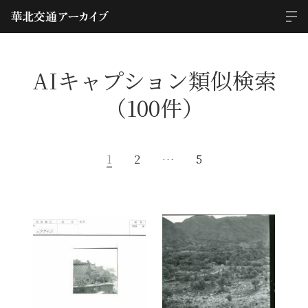
AIキャプション類似検索
（100件）
1
2
…
5