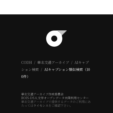
CODH
華北交通アーカイブ
AIキャプ
ション検索
AIキャプション類似検索（10
0件）
華北交通アーカイブ作成委員会
ROIS-DS人文学オープンデータ共同利用センター
華北交通アーカイブで提供するデータのご利用にあ
たっては
ライセンス
をご確認下さい。