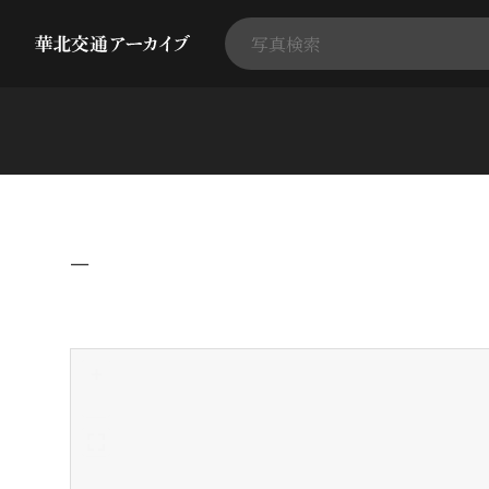
−
+
-