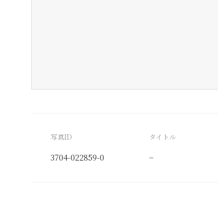
写真ID
タイトル
3704-022859-0
−
分類番号
検閲印