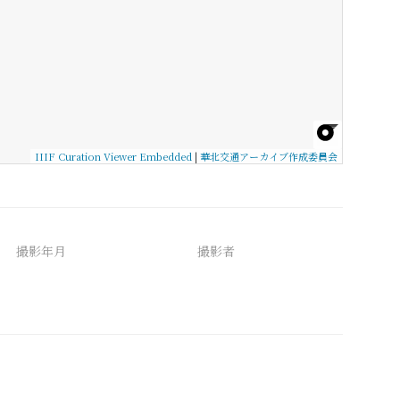
IIIF Curation Viewer Embedded
|
華北交通アーカイブ作成委員会
撮影年月
撮影者
備考