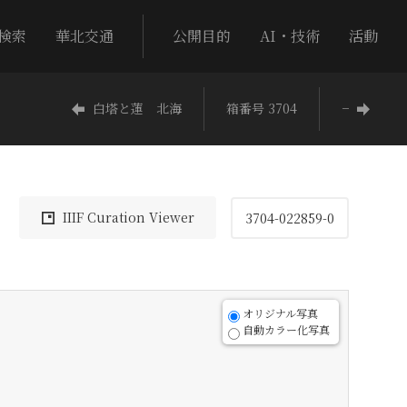
検索
華北交通
公開目的
AI・技術
活動
白塔と蓮 北海
箱番号 3704
−
IIIF Curation Viewer
3704-022859-0
オリジナル写真
自動カラー化写真