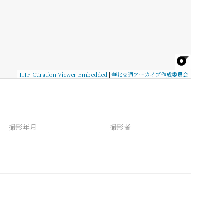
IIIF Curation Viewer Embedded
|
華北交通アーカイブ作成委員会
撮影年月
撮影者
備考