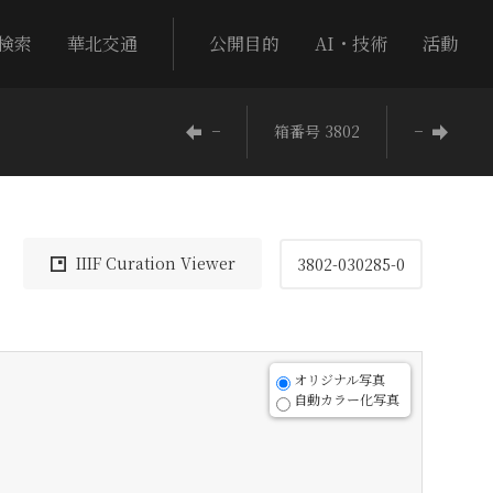
検索
華北交通
公開目的
AI・技術
活動
−
箱番号 3802
−
IIIF Curation Viewer
3802-030285-0
オリジナル写真
自動カラー化写真