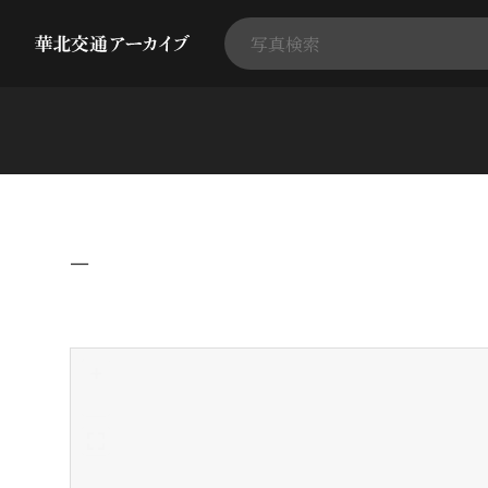
−
+
-