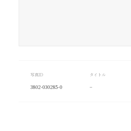
写真ID
タイトル
3802-030285-0
−
分類番号
検閲印