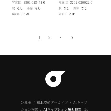
写真ID
3801-028443-0
写真ID
3702-020022-0
駅
なし
路線
なし
駅
なし
路線
なし
撮影日
不明
撮影日
不明
1
2
…
5
CODH
華北交通アーカイブ
AIキャプ
ション検索
AIキャプション類似検索（10