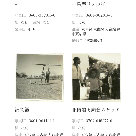
−
小鳥売リノ少年
写真ID
3603-007315-0
写真ID
3601-002014-0
駅
なし
路線
なし
駅
北京
撮影日
不明
路線
京包線 京古線 大台線 通
州東站線
撮影日
1938年5月
絹糸織
北頂娘々廟会スケッチ
写真ID
3601-001464-1
写真ID
3702-018877-0
駅
北京
駅
北京
路線
京包線 京古線 大台線 通
路線
京包線 京古線 大台線 通