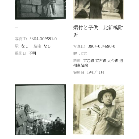
−
爆竹と子供 北新橋附
近
写真ID
3604-009591-0
駅
なし
路線
なし
写真ID
3804-034680-0
撮影日
不明
駅
北京
路線
京包線 京古線 大台線 通
州東站線
撮影日
1941年1月