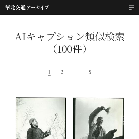
AIキャプション類似検索
（100件）
1
2
…
5