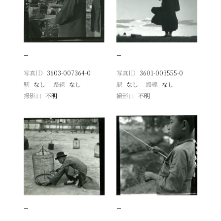
−
−
写真ID
3603-007364-0
写真ID
3601-003555-0
駅
なし
路線
なし
駅
なし
路線
なし
撮影日
不明
撮影日
不明
−
−