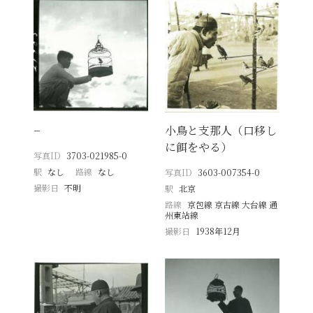
−
小鳥と支那人（口移し
に餌をやる）
写真ID
3703-021985-0
駅
なし
路線
なし
写真ID
3603-007354-0
撮影日
不明
駅
北京
路線
京包線 京古線 大台線 通
州東站線
撮影日
1938年12月