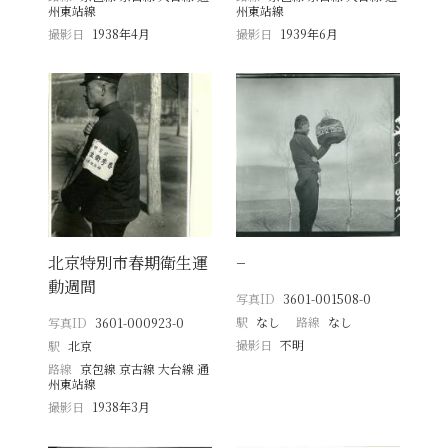
州東站線
州東站線
撮影日
1938年4月
撮影日
1939年6月
北京特別市春期衛生運
−
動週間
写真ID
3601-001508-0
駅
なし
路線
なし
写真ID
3601-000923-0
撮影日
不明
駅
北京
路線
京包線 京古線 大台線 通
州東站線
撮影日
1938年3月