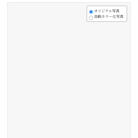
+
オリジナル写真
自動カラー化写真
-