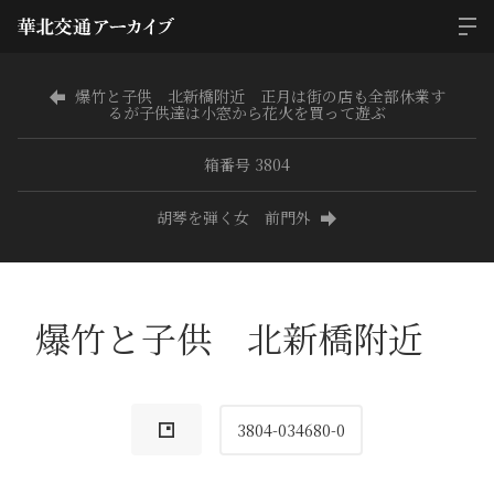
爆竹と子供 北新橋附近 正月は街の店も全部休業す
るが子供達は小窓から花火を買って遊ぶ
箱番号 3804
胡琴を弾く女 前門外
爆竹と子供 北新橋附近
3804-034680-0