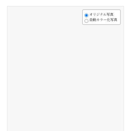
+
オリジナル写真
自動カラー化写真
-