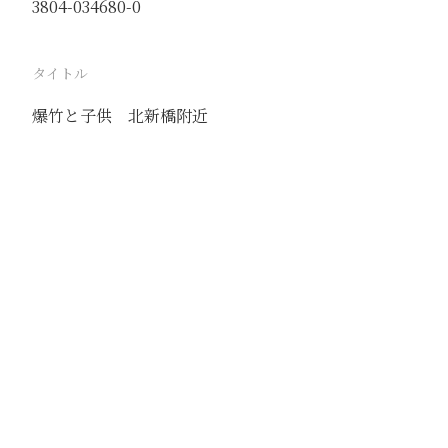
3804-034680-0
タイトル
爆竹と子供 北新橋附近
駅
北京
路線
京古線
京包線
大台線
通州東站線
撮影年月
1941年1月