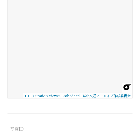
IIIF Curation Viewer Embedded
|
華北交通アーカイブ作成委員会
写真ID