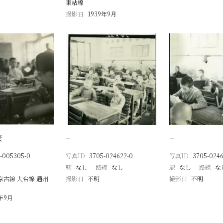
東站線
撮影日
1939年9月
校
−
−
-005305-0
写真ID
3705-024622-0
写真ID
3705-0246
駅
なし
路線
なし
駅
なし
路線
な
京古線 大台線 通州
撮影日
不明
撮影日
不明
8年9月