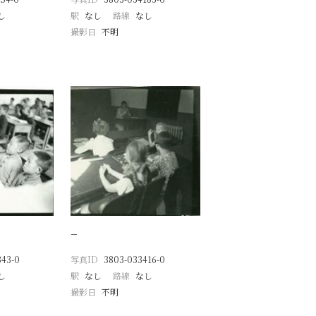
し
駅
なし
路線
なし
撮影日
不明
−
343-0
写真ID
3803-033416-0
し
駅
なし
路線
なし
撮影日
不明