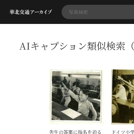
AIキャプション類似検索（
先生の答案に指名を迫る
ドイツ小