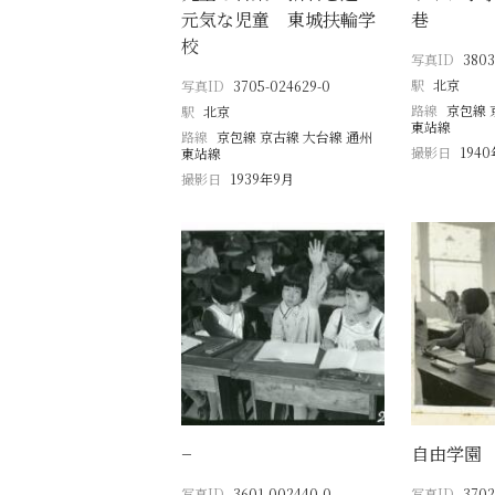
元気な児童 東城扶輪学
巷
校
写真ID
3803
駅
北京
写真ID
3705-024629-0
路線
京包線 
駅
北京
東站線
路線
京包線 京古線 大台線 通州
撮影日
1940
東站線
撮影日
1939年9月
−
自由学園
写真ID
3601-002440-0
写真ID
3702