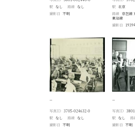
駅
なし
路線
なし
駅
北京
撮影日
不明
路線
京包線 
東站線
撮影日
193
−
−
写真ID
3705-024632-0
写真ID
3801
駅
なし
路線
なし
駅
なし
路
撮影日
不明
撮影日
不明