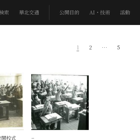
検索
華北交通
公開目的
AI・技術
活動
1
2
…
5
校開校式
−