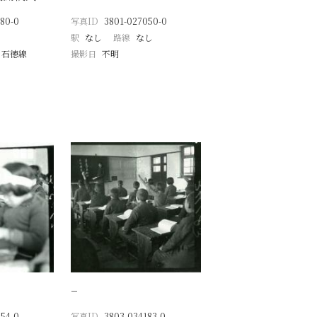
80-0
写真ID
3801-027050-0
駅
なし
路線
なし
 石徳線
撮影日
不明
月
−
54-0
写真ID
3803-034183-0