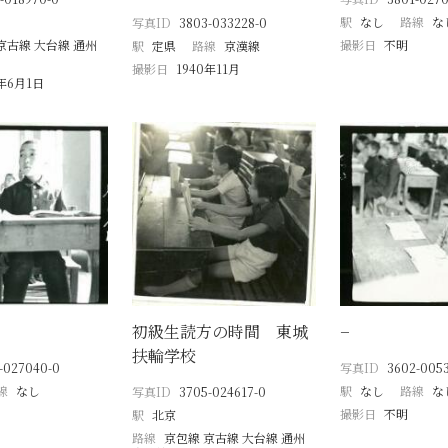
駅
なし
路線
な
写真ID
3803-033228-0
京古線 大台線 通州
撮影日
不明
駅
定県
路線
京漢線
撮影日
1940年11月
9年6月1日
初級生読方の時間 東城
−
扶輪学校
-027040-0
写真ID
3602-005
線
なし
駅
なし
路線
な
写真ID
3705-024617-0
撮影日
不明
駅
北京
路線
京包線 京古線 大台線 通州