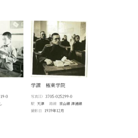
学課 極東学院
19-0
写真ID
3705-025299-0
し
駅
天津
路線
京山線 津浦線
撮影日
1939年12月