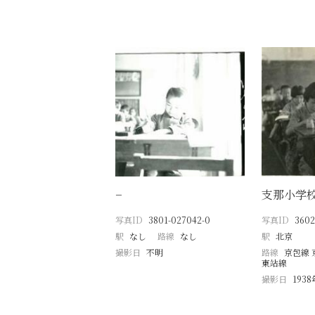
−
支那小学
写真ID
3801-027042-0
写真ID
3602
駅
なし
路線
なし
駅
北京
撮影日
不明
路線
京包線 
東站線
撮影日
193