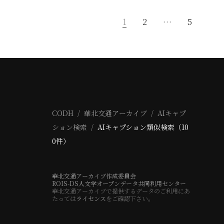
1
2
…
5
CODH
華北交通アーカイブ
AIキャプ
ション検索
AIキャプション類似検索（10
0件）
華北交通アーカイブ作成委員会
ROIS-DS人文学オープンデータ共同利用センター
華北交通アーカイブで提供するデータのご利用にあ
たっては
ライセンス
をご確認下さい。