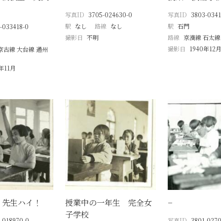
写真ID
3705-024630-0
写真ID
3803-0341
駅
なし
路線
なし
駅
石門
-033418-0
撮影日
不明
路線
京漢線 石太線
撮影日
1940年12
京古線 大台線 通州
年11月
 先生ハイ！
授業中の一年生 完全女
−
子学校
-018970-0
写真ID
3801-0270