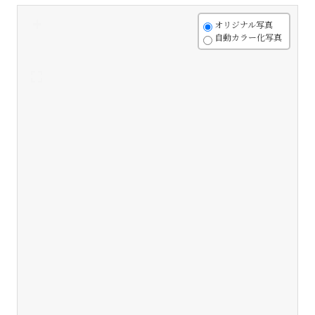
+
オリジナル写真
自動カラー化写真
-