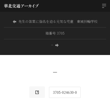
先生の答案に指名を迫る元気な児童 東城扶輪学校
箱番号 3705
−
−
3705-024630-0