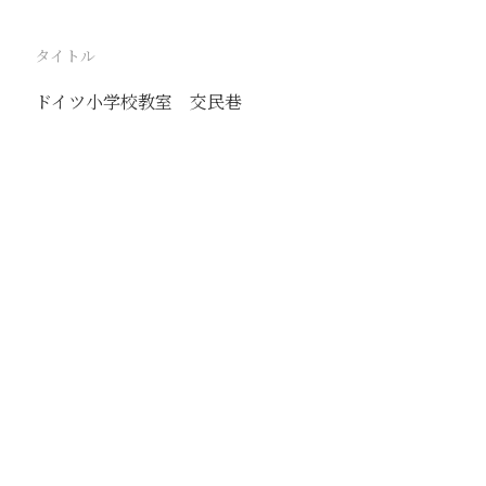
タイトル
ドイツ小学校教室 交民巷
駅
北京
路線
京古線
京包線
大台線
通州東站線
撮影年月
1940年11月