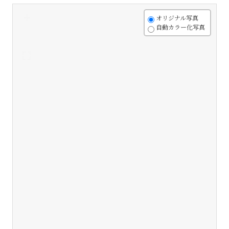
+
オリジナル写真
自動カラー化写真
-