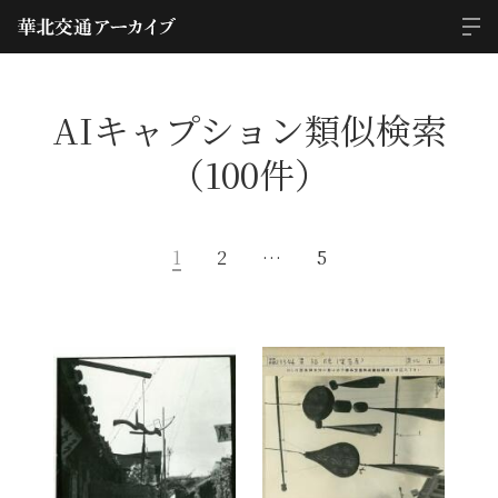
AIキャプション類似検索
（100件）
1
2
…
5