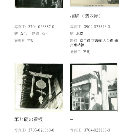
−
招牌（楽器屋）
写真ID
3704-023887-0
写真ID
3902-023346-0
駅
なし
路線
なし
駅
北京
撮影日
不明
路線
京包線 京古線 大台線 通
州東站線
撮影日
不明
筆と硯の看板
−
写真ID
3705-026363-0
写真ID
3704-023838-0