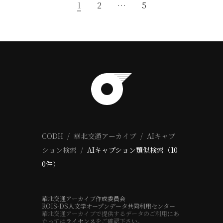
1
2
…
5
CODH
華北交通アーカイブ
AIキャプ
ション検索
AIキャプション類似検索（10
0件）
華北交通アーカイブ作成委員会
ROIS-DS人文学オープンデータ共同利用センター
華北交通アーカイブで提供するデータのご利用にあ
たっては
ライセンス
をご確認下さい。