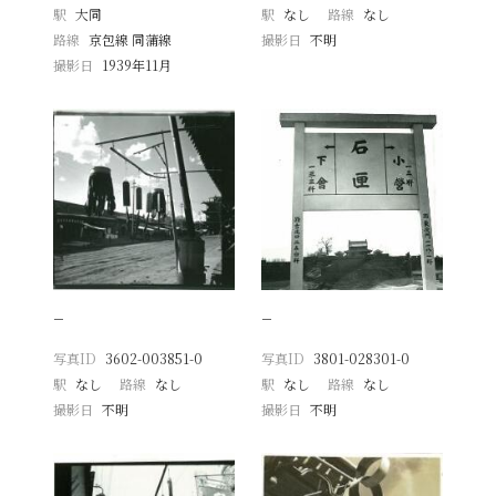
駅
大同
駅
なし
路線
なし
路線
京包線 同蒲線
撮影日
不明
撮影日
1939年11月
−
−
写真ID
3602-003851-0
写真ID
3801-028301-0
駅
なし
路線
なし
駅
なし
路線
なし
撮影日
不明
撮影日
不明