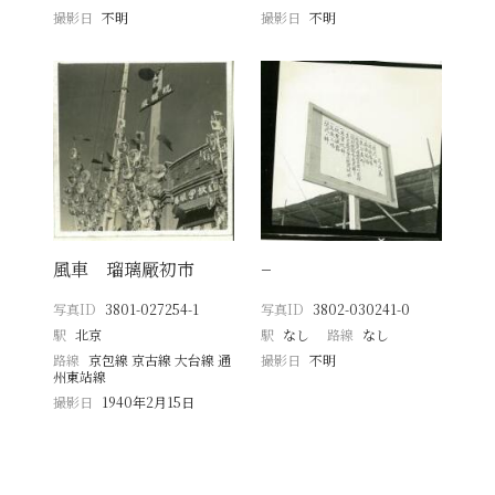
撮影日
不明
撮影日
不明
風車 瑠璃厰初市
−
写真ID
3801-027254-1
写真ID
3802-030241-0
駅
北京
駅
なし
路線
なし
路線
京包線 京古線 大台線 通
撮影日
不明
州東站線
撮影日
1940年2月15日