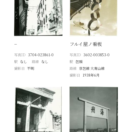
−
フルイ屋ノ看板
写真ID
3704-023861-0
写真ID
3602-003853-0
駅
なし
路線
なし
駅
包頭
撮影日
不明
路線
京包線 大青山線
撮影日
1938年6月