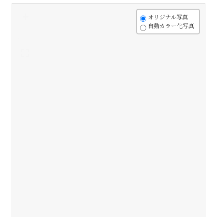
+
オリジナル写真
自動カラー化写真
-