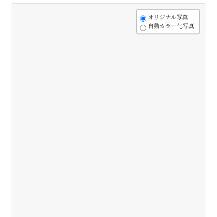
+
オリジナル写真
自動カラー化写真
-