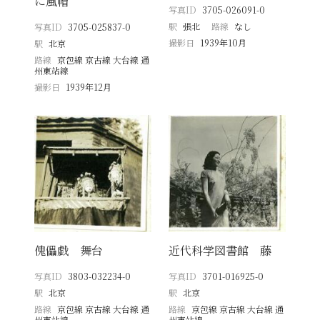
に風帽
写真ID
3705-026091-0
駅
張北
路線
なし
写真ID
3705-025837-0
撮影日
1939年10月
駅
北京
路線
京包線 京古線 大台線 通
州東站線
撮影日
1939年12月
傀儡戯 舞台
近代科学図書館 藤
写真ID
3803-032234-0
写真ID
3701-016925-0
駅
北京
駅
北京
路線
京包線 京古線 大台線 通
路線
京包線 京古線 大台線 通
州東站線
州東站線