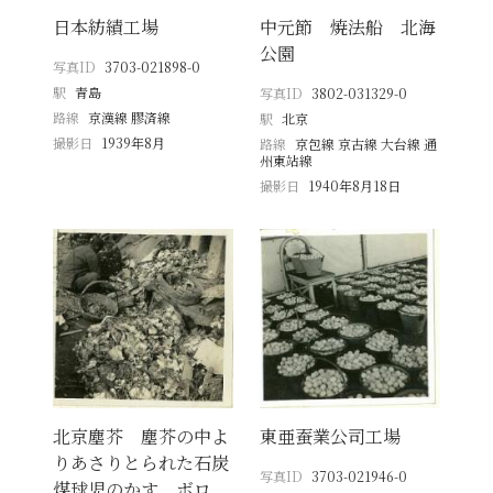
日本紡績工場
中元節 焼法船 北海
公園
写真ID
3703-021898-0
駅
青島
写真ID
3802-031329-0
路線
京漢線 膠済線
駅
北京
撮影日
1939年8月
路線
京包線 京古線 大台線 通
州東站線
撮影日
1940年8月18日
北京塵芥 塵芥の中よ
東亜蚕業公司工場
りあさりとられた石炭
写真ID
3703-021946-0
煤球児のかす ボロ