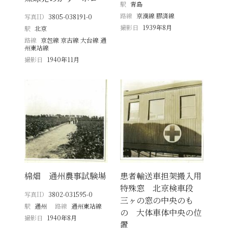
駅
青島
路線
京漢線 膠済線
写真ID
3805-038191-0
撮影日
1939年8月
駅
北京
路線
京包線 京古線 大台線 通
州東站線
撮影日
1940年11月
棉畑 通州農事試験場
患者輸送車担架搬入用
特殊窓 北京検車段
写真ID
3802-031595-0
三ヶの窓の中央のも
駅
通州
路線
通州東站線
の 大体車体中央の位
撮影日
1940年8月
置