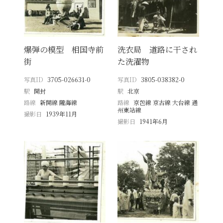
爆弾の模型 相国寺前
洗衣局 道路に干され
街
た洗濯物
写真ID
3705-026631-0
写真ID
3805-038382-0
駅
開封
駅
北京
路線
新開線 隴海線
路線
京包線 京古線 大台線 通
州東站線
撮影日
1939年11月
撮影日
1941年6月