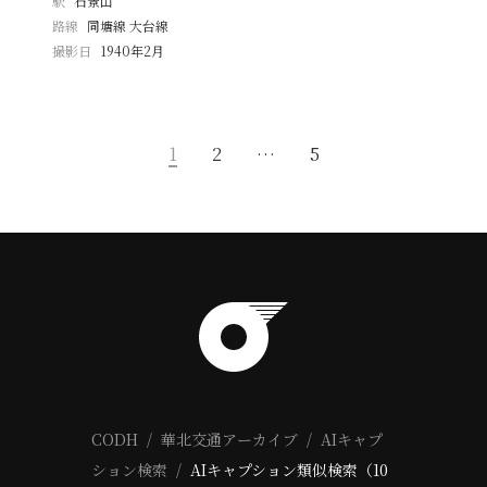
駅
石景山
路線
同塘線 大台線
撮影日
1940年2月
1
2
…
5
CODH
華北交通アーカイブ
AIキャプ
ション検索
AIキャプション類似検索（10