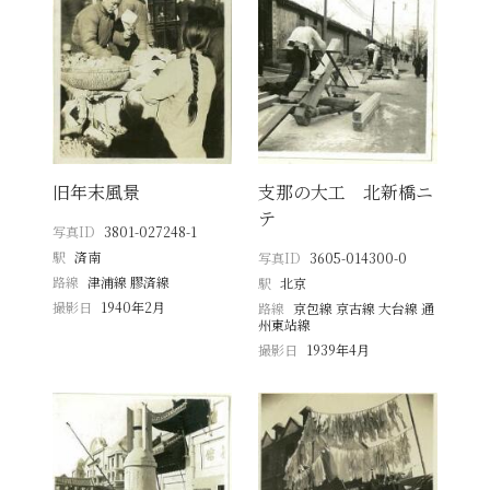
旧年末風景
支那の大工 北新橋ニ
テ
写真ID
3801-027248-1
駅
済南
写真ID
3605-014300-0
路線
津浦線 膠済線
駅
北京
撮影日
1940年2月
路線
京包線 京古線 大台線 通
州東站線
撮影日
1939年4月