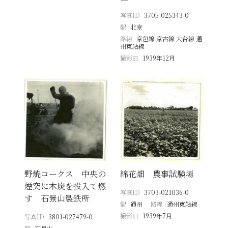
写真ID
3705-025343-0
駅
北京
路線
京包線 京古線 大台線 通
州東站線
撮影日
1939年12月
野焼コークス 中央の
綿花畑 農事試験場
煙突に木炭を投入て燃
写真ID
3703-021036-0
す 石景山製鉄所
駅
通州
路線
通州東站線
撮影日
1939年7月
写真ID
3801-027479-0