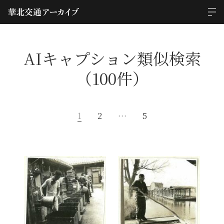
AIキャプション類似検索
（100件）
1
2
…
5