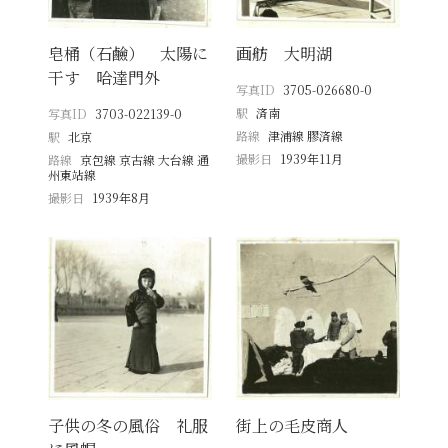
皂桶（石鹼） 太陽に
画舫 大明湖
干す 哈達門外
写真ID
3705-026680-0
駅
済南
写真ID
3703-022139-0
路線
津浦線 膠済線
駅
北京
撮影日
1939年11月
路線
京包線 京古線 大台線 通
州東站線
撮影日
1939年8月
子供の冬の風俗 礼服
街上の毛皮商人