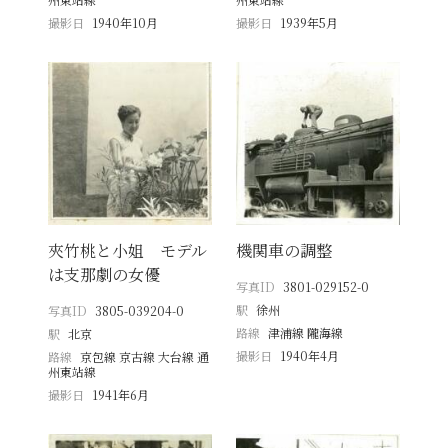
撮影日
1940年10月
撮影日
1939年5月
夾竹桃と小姐 モデル
機関車の調整
は支那劇の女優
写真ID
3801-029152-0
駅
徐州
写真ID
3805-039204-0
路線
津浦線 隴海線
駅
北京
撮影日
1940年4月
路線
京包線 京古線 大台線 通
州東站線
撮影日
1941年6月