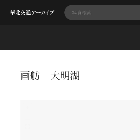
画舫 大明湖
+
-