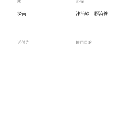
駅
路線
済南
津浦線
膠済線
送付先
使用目的
AIタグ