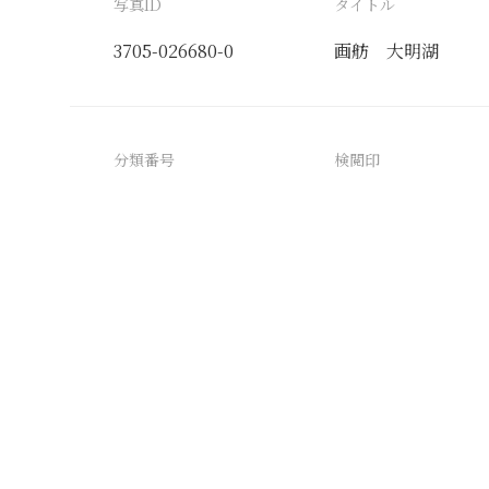
写真ID
タイトル
3705-026680-0
画舫 大明湖
分類番号
検閲印
3705-026680-0_0