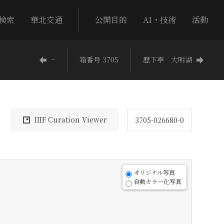
検索
華北交通
公開目的
AI・技術
活動
−
箱番号 3705
歷下亭 大明湖
IIIF Curation Viewer
3705-026680-0
オリジナル写真
自動カラー化写真