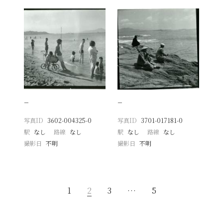
−
−
写真ID
3602-004325-0
写真ID
3701-017181-0
駅
なし
路線
なし
駅
なし
路線
なし
撮影日
不明
撮影日
不明
1
2
3
…
5