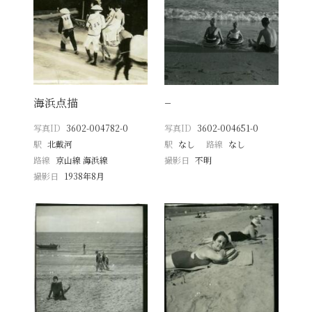
海浜点描
−
写真ID
3602-004782-0
写真ID
3602-004651-0
駅
北戴河
駅
なし
路線
なし
路線
京山線 海浜線
撮影日
不明
撮影日
1938年8月