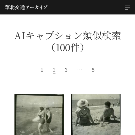
AIキャプション類似検索
（100件）
1
2
3
…
5