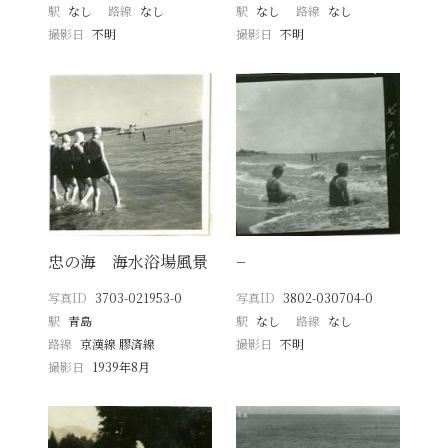
駅
なし
路線
なし
駅
なし
路線
なし
撮影日
不明
撮影日
不明
忠の海 海水浴場風景
−
写真ID
3703-021953-0
写真ID
3802-030704-0
駅
青島
駅
なし
路線
なし
路線
京漢線 膠済線
撮影日
不明
撮影日
1939年8月