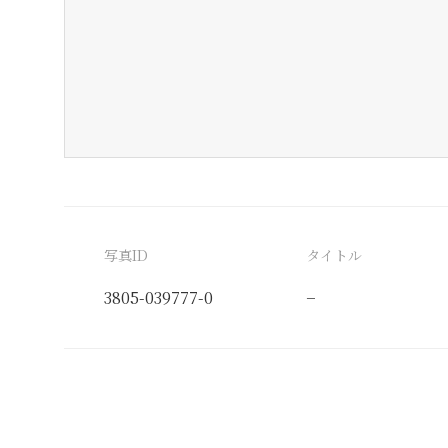
写真ID
タイトル
3805-039777-0
−
分類番号
検閲印