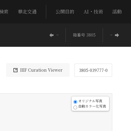
検索
華北交通
公開目的
AI・技術
活動
−
箱番号 3805
−
IIIF Curation Viewer
3805-039777-0
オリジナル写真
自動カラー化写真