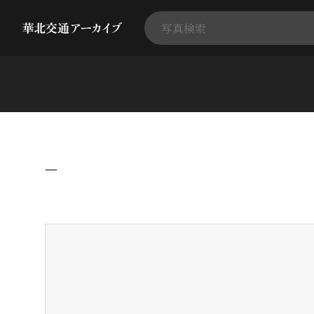
−
+
-