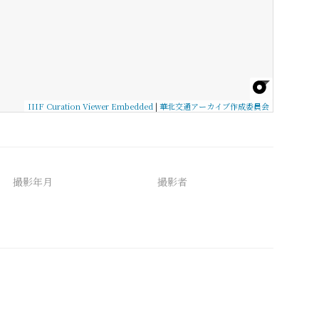
IIIF Curation Viewer Embedded
|
華北交通アーカイブ作成委員会
撮影年月
撮影者
備考