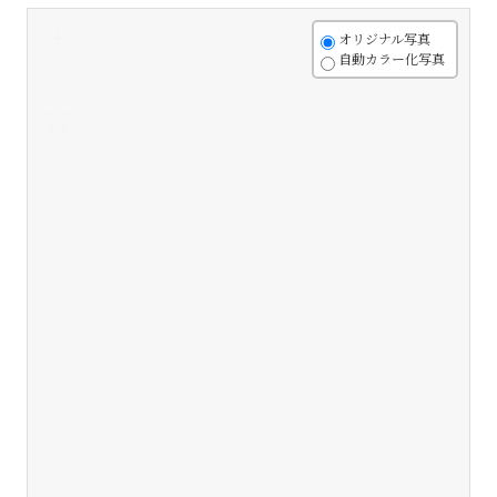
+
オリジナル写真
自動カラー化写真
-