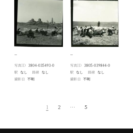
−
−
写真ID
3804-035493-0
写真ID
3805-039844-0
駅
なし
路線
なし
駅
なし
路線
なし
撮影日
不明
撮影日
不明
1
2
…
5