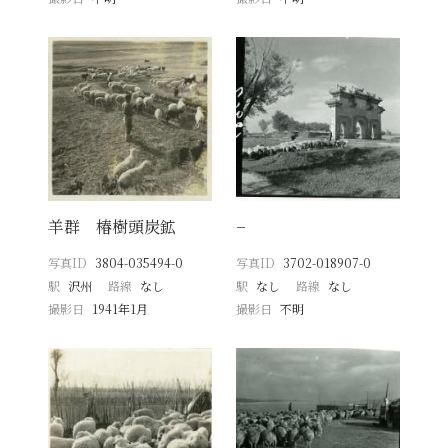
羊群 椿樹頭炭鉱
−
写真ID
3804-035494-0
写真ID
3702-018907-0
駅
沢州
路線
なし
駅
なし
路線
なし
撮影日
1941年1月
撮影日
不明