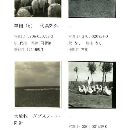
羊柵（6） 代県郊外
−
写真ID
3806-050717-0
写真ID
3703-020854-0
駅
代州
路線
同蒲線
駅
なし
路線
なし
撮影日
1942年5月
撮影日
不明
大放牧 ダブスノール
−
附近
写真ID
3802-031639-0