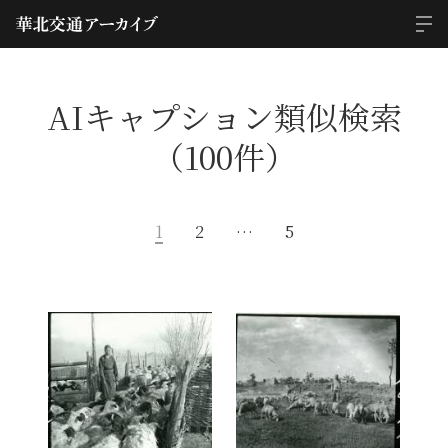
AIキャプション類似検索
（100件）
1
2
…
5