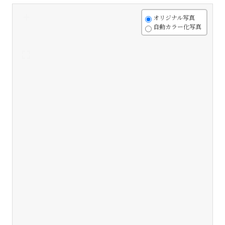
+
オリジナル写真
自動カラー化写真
-