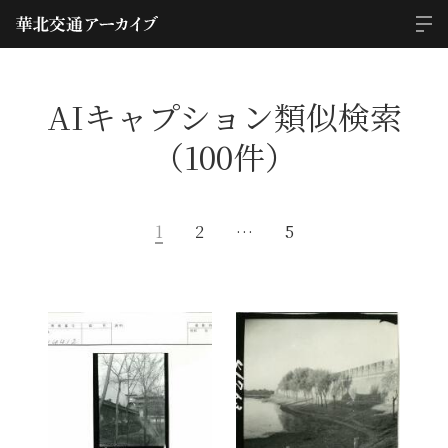
AIキャプション類似検索
（100件）
1
2
…
5