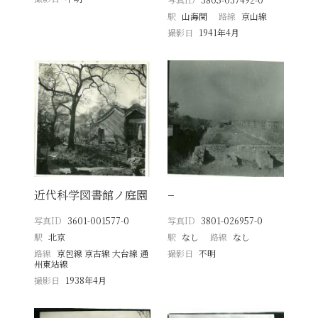
駅
山海関
路線
京山線
撮影日
1941年4月
近代科学図書館ノ庭園
−
写真ID
3601-001577-0
写真ID
3801-026957-0
駅
北京
駅
なし
路線
なし
路線
京包線 京古線 大台線 通
撮影日
不明
州東站線
撮影日
1938年4月