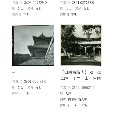
写真ID
3603-009229-0
写真ID
3801-027752-0
駅
なし
路線
なし
駅
なし
路線
なし
撮影日
不明
撮影日
不明
−
【山西古蹟志】50 聖
母殿 正面 山西晋祠
写真ID
3601-001496-0
駅
なし
路線
なし
写真ID
3902-r00023-0
撮影日
不明
駅
太原
路線
同蒲線 石太線
撮影日
1940年12月