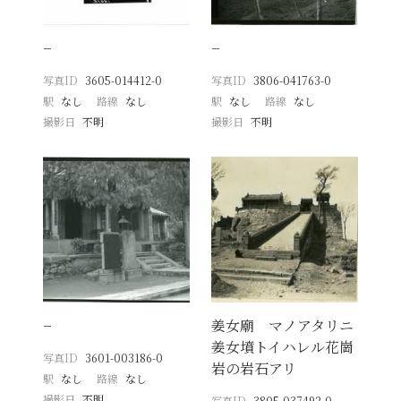
−
−
写真ID
3605-014412-0
写真ID
3806-041763-0
駅
なし
路線
なし
駅
なし
路線
なし
撮影日
不明
撮影日
不明
−
姜女廟 マノアタリニ
姜女墳トイハレル花崗
写真ID
3601-003186-0
岩の岩石アリ
駅
なし
路線
なし
撮影日
不明
写真ID
3805-037492-0