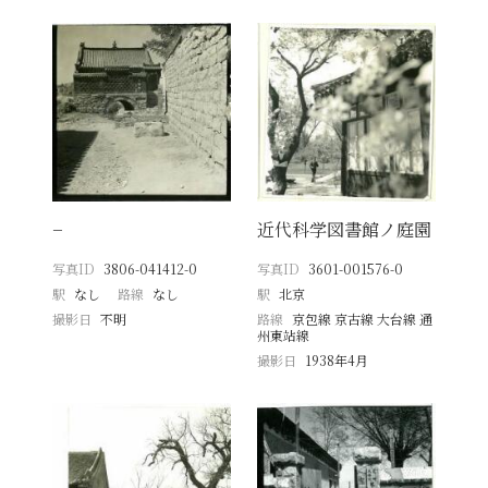
−
近代科学図書館ノ庭園
写真ID
3806-041412-0
写真ID
3601-001576-0
駅
なし
路線
なし
駅
北京
撮影日
不明
路線
京包線 京古線 大台線 通
州東站線
撮影日
1938年4月