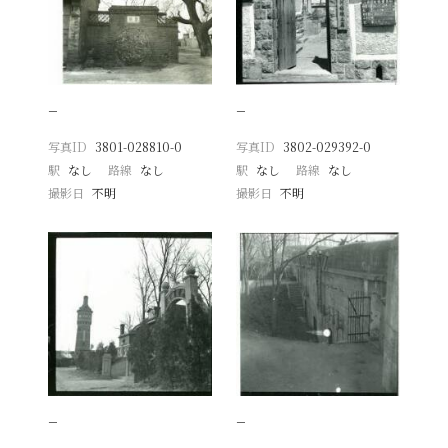
−
−
写真ID
3801-028810-0
写真ID
3802-029392-0
駅
なし
路線
なし
駅
なし
路線
なし
撮影日
不明
撮影日
不明
−
−