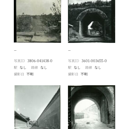
−
−
写真ID
3806-041438-0
写真ID
3601-003655-0
駅
なし
路線
なし
駅
なし
路線
なし
撮影日
不明
撮影日
不明