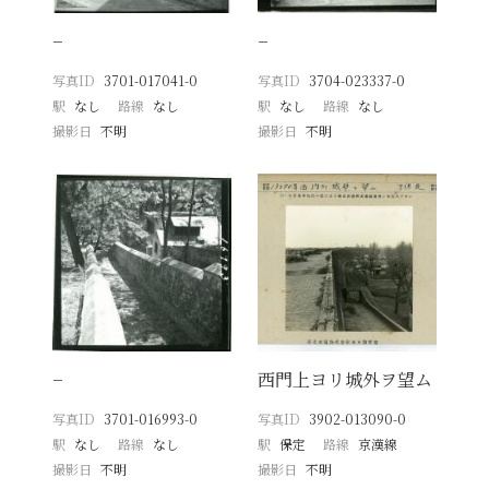
−
−
写真ID
3701-017041-0
写真ID
3704-023337-0
駅
なし
路線
なし
駅
なし
路線
なし
撮影日
不明
撮影日
不明
−
西門上ヨリ城外ヲ望ム
写真ID
3701-016993-0
写真ID
3902-013090-0
駅
なし
路線
なし
駅
保定
路線
京漢線
撮影日
不明
撮影日
不明