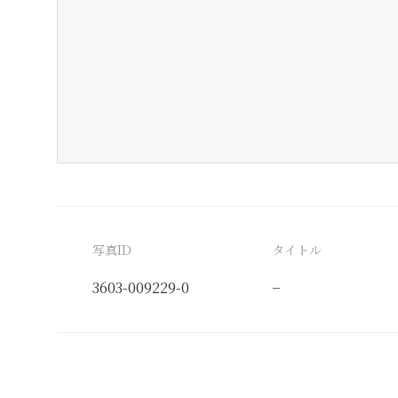
写真ID
タイトル
3603-009229-0
−
分類番号
検閲印