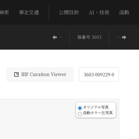
検索
華北交通
公開目的
AI・技術
活動
−
箱番号 3603
−
IIIF Curation Viewer
3603-009229-0
オリジナル写真
自動カラー化写真