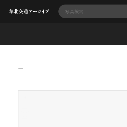
−
+
-