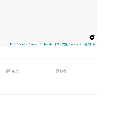
IIIF Curation Viewer Embedded
|
華北交通アーカイブ作成委員会
撮影年月
撮影者
備考