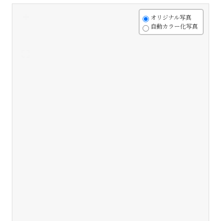
+
オリジナル写真
自動カラー化写真
-