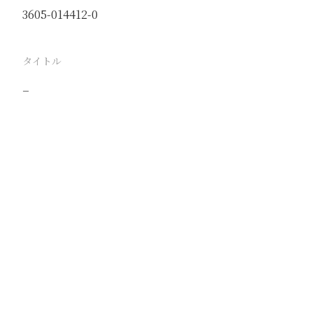
3605-014412-0
タイトル
−
駅
路線
撮影年月
撮影者