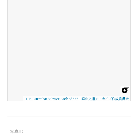
IIIF Curation Viewer Embedded
|
華北交通アーカイブ作成委員会
写真ID