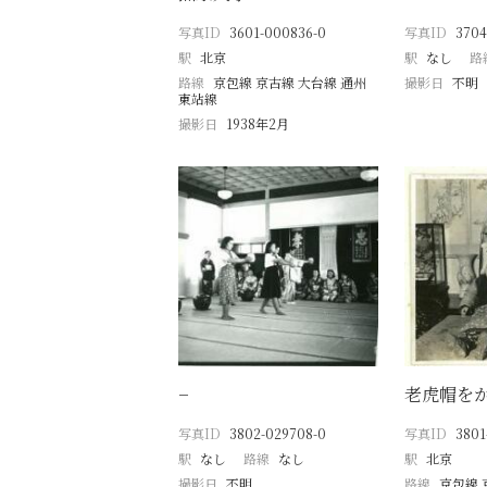
写真ID
3601-000836-0
写真ID
3704
駅
北京
駅
なし
路
路線
京包線 京古線 大台線 通州
撮影日
不明
東站線
撮影日
1938年2月
−
老虎帽を
写真ID
3802-029708-0
写真ID
3801
駅
なし
路線
なし
駅
北京
撮影日
不明
路線
京包線 