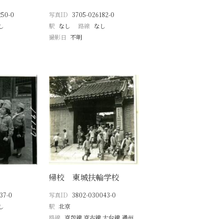
250-0
写真ID
3705-026182-0
し
駅
なし
路線
なし
撮影日
不明
帰校 東城扶輪学校
37-0
写真ID
3802-030043-0
し
駅
北京
路線
京包線 京古線 大台線 通州