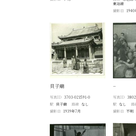
東站線
撮影日
194
貝子廟
−
写真ID
3703-021591-0
写真ID
3802
駅
貝子廟
路線
なし
駅
なし
路
撮影日
1939年7月
撮影日
不明