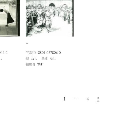
−
042-0
写真ID
3801-027806-0
し
駅
なし
路線
なし
撮影日
不明
1
…
4
5