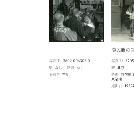
−
漢民族の
写真ID
3602-006303-0
写真ID
3705
駅
なし
路線
なし
駅
北京
撮影日
不明
路線
京包線 
東站線
撮影日
1939