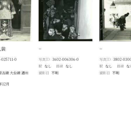
礼装
−
−
-025711-0
写真ID
3602-006306-0
写真ID
3802-030
駅
なし
路線
なし
駅
なし
路線
な
京古線 大台線 通州
撮影日
不明
撮影日
不明
年12月