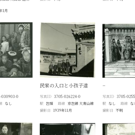
0年1月
民家の入口と小孩子達
−
-030903-0
写真ID
3705-026224-0
写真ID
3705-025
線
なし
駅
包頭
路線
京包線 大青山線
駅
なし
路線
な
撮影日
1939年11月
撮影日
不明