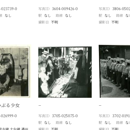
-023739-0
写真ID
3604-009426-0
写真ID
3806-050
線
なし
駅
なし
路線
なし
駅
なし
路線
な
撮影日
不明
撮影日
不明
かぶる少女
−
−
-026999-0
写真ID
3705-025075-0
写真ID
3702-0191
駅
なし
路線
なし
駅
なし
路線
な
京古線 大台線 通州
撮影日
不明
撮影日
不明