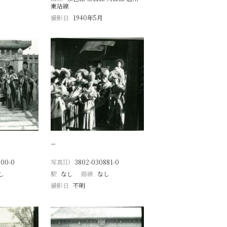
東站線
撮影日
1940年5月
−
500-0
写真ID
3802-030881-0
し
駅
なし
路線
なし
撮影日
不明