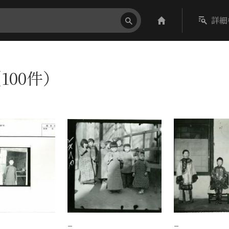
詳細
100件）
−
−