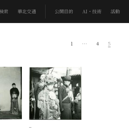
検索
華北交通
公開目的
AI・技術
活動
1
…
4
5
−