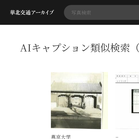
AIキャプション類似検索（
燕京大学
−