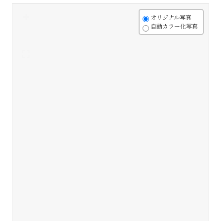
+
オリジナル写真
自動カラー化写真
-