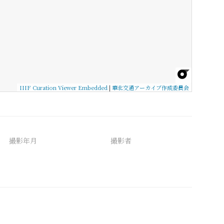
IIIF Curation Viewer Embedded
|
華北交通アーカイブ作成委員会
撮影年月
撮影者
備考