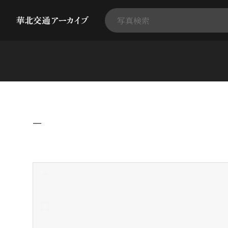
−
+
-