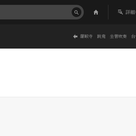
詳細
羅睺寺 跳鬼 坐管吹奏 台