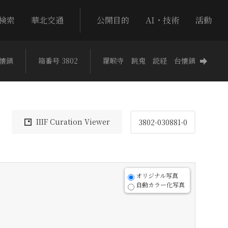
検索
華北交通
公開目的
AI・技術
活動
懐鎮
箱番号 3802
羅睺寺 跳鬼 読経 台懐鎮
IIIF Curation Viewer
3802-030881-0
オリジナル写真
自動カラー化写真