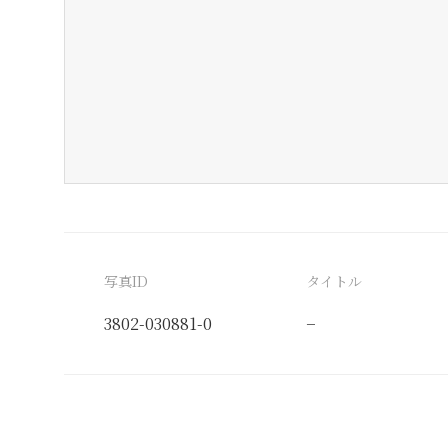
写真ID
タイトル
3802-030881-0
−
分類番号
検閲印