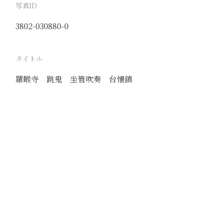
写真ID
3802-030880-0
タイトル
羅睺寺 跳鬼 坐管吹奏 台懐鎮
駅
台懐鎮
路線
同蒲線
撮影年月