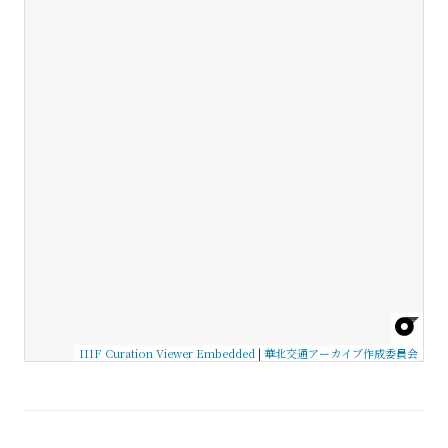
IIIF Curation Viewer Embedded
|
華北交通アーカイブ作成委員会