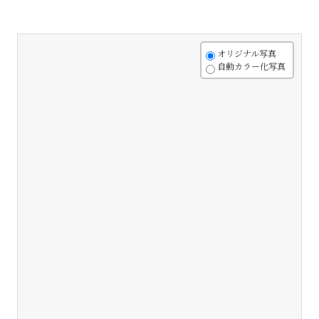
+
オリジナル写真
自動カラー化写真
-